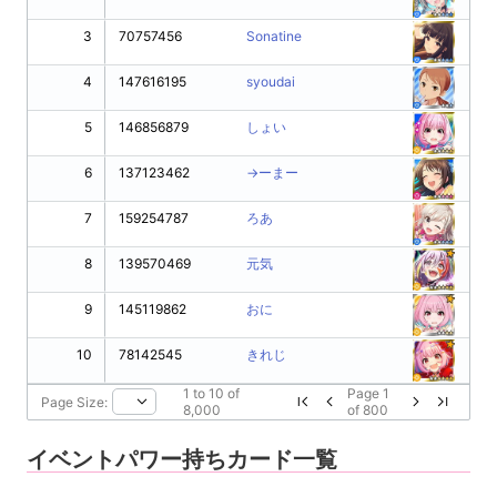
3
70757456
Sonatine
4
147616195
syoudai
5
146856879
しょい
6
137123462
→ーまー
7
159254787
ろあ
8
139570469
元気
9
145119862
おに
10
78142545
きれじ
1
to
10
of
Page
1
Page Size:
8,000
of
800
イベントパワー持ちカード一覧