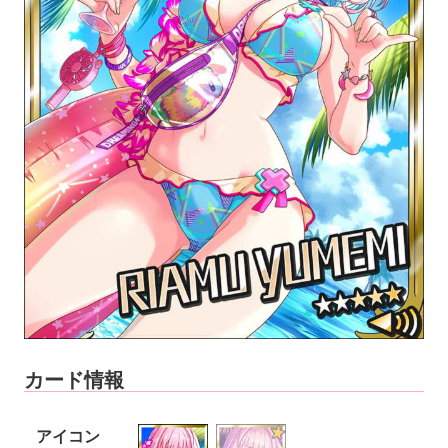
カード情報
アイコン