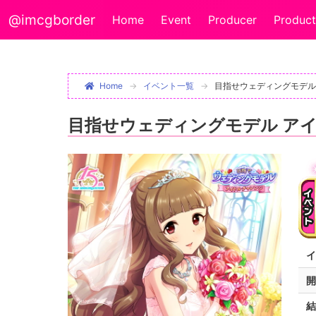
@imcgborder
Home
Event
Producer
Product
Home
イベント一覧
目指せウェディングモデル 
目指せウェディングモデル アイ
イ
開
結