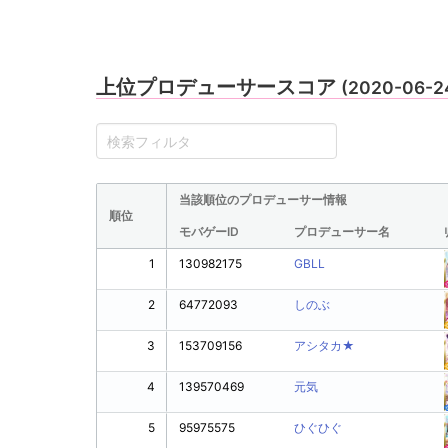
上位プロデューサースコア
(2020-06-2
当該順位のプロデューサー情報
順位
モバゲーID
プロデューサー名
1
130982175
GBLL
2
64772093
しのぶ
3
153709156
アシタカ★
4
139570469
元気
5
95975575
ひぐひぐ