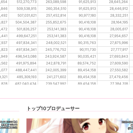
3,654
512,270,773
263,089,598
91,625,913
28,645,264
1,846
509,538,915
260,354,510
91,625,913
28,446,912
9,492
507,031,621
257,452,814
90,977,180
28,332,251
0,827
504,504,387
255,852,675
90,416,108
28,164,195
5,472
501,826,257
253,141,383
90,416,108
28,005,617
8,441
499,647,251
253,141,383
90,416,108
27,954,657
7,937
497,834,341
248,002,521
90,315,763
27,875,996
8,823
497,834,341
245,776,752
90,111,730
27,777,917
8,949
496,543,086
243,924,587
90,035,421
27,693,843
0,562
491,975,894
242,878,791
89,574,752
27,609,590
8,077
488,447,441
242,005,399
89,454,158
27,550,582
9,321
485,309,193
241,271,602
89,454,158
27,479,456
1,828
482,040,434
239,547,992
89,454,158
27,384,318
1,828
481,542,729
239,547,992
89,454,158
27,383,637
トップ10プロデューサー