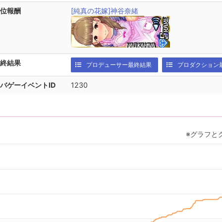
位報酬
[純真の花嫁]神谷奈緒
終結果
プロデューサー最終結果
プロダクション
バゲーイベントID
1230
※グラフと