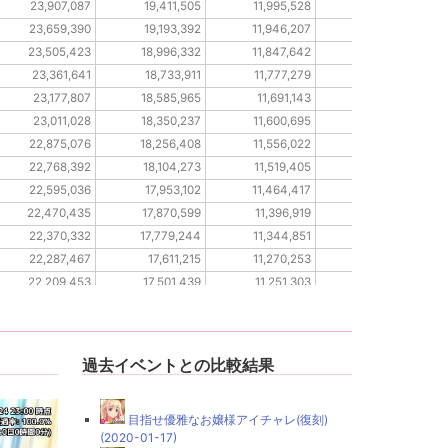
23,907,087
19,411,505
11,995,528
9,149,480
23,659,390
19,193,392
11,946,207
9,106,108
23,505,423
18,996,332
11,847,642
9,058,267
23,361,641
18,733,911
11,777,279
9,012,446
23,177,807
18,585,965
11,691,143
8,967,364
23,011,028
18,350,237
11,600,695
8,915,906
22,875,076
18,256,408
11,556,022
8,875,199
22,768,392
18,104,273
11,519,405
8,799,449
22,595,036
17,953,102
11,464,417
8,756,588
22,470,435
17,870,599
11,396,919
8,741,596
22,370,332
17,779,244
11,344,851
8,707,147
22,287,467
17,611,215
11,270,253
8,673,452
22,209,453
17,501,439
11,251,303
8,653,078
22,093,823
17,401,442
11,226,597
8,630,142
過去イベントとの比較結果
目指せ優雅なお嬢様アイチャレ(復刻)
(2020-01-17)