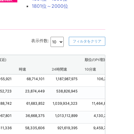
1801位～2000位
表示件数:
フィルタをクリア
直近)
順位のPt増加量(直近)
時速
24時間速
10分速
30分速
055,921
68,714,101
1,187,987,975
106,277
25,05
852,723
23,874,449
538,826,945
0
7,8
88,742
61,683,852
1,039,934,323
11,464,860
28,2
067,801
36,668,375
1,013,112,899
4,130,226
19,24
311,336
58,335,606
921,619,395
9,459,790
29,31