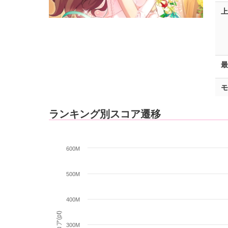
上
最
モ
ランキング別スコア遷移
600M
500M
400M
スコア(pt)
300M