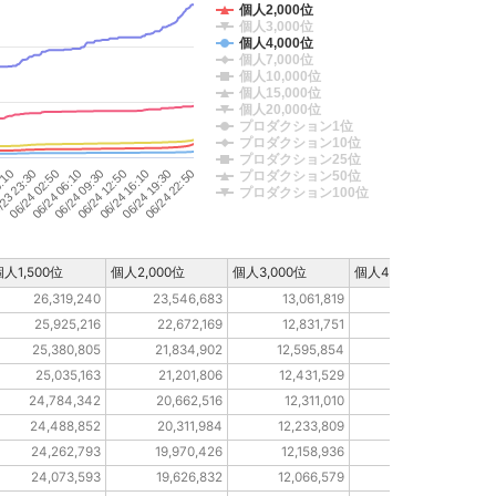
個人2,000位
個人3,000位
個人4,000位
個人7,000位
個人10,000位
個人15,000位
個人20,000位
プロダクション1位
プロダクション10位
プロダクション25位
06/24 02:50
06/24 12:50
06/24 22:50
23 23:30
06/24 09:30
06/24 19:30
9:10
06/24 06:10
06/24 16:10
プロダクション50位
プロダクション100位
個人1,500位
個人2,000位
個人3,000位
個人4,000位
個人
26,319,240
23,546,683
13,061,819
10,009,079
25,925,216
22,672,169
12,831,751
9,819,181
25,380,805
21,834,902
12,595,854
9,628,731
25,035,163
21,201,806
12,431,529
9,484,115
24,784,342
20,662,516
12,311,010
9,397,963
24,488,852
20,311,984
12,233,809
9,332,693
24,262,793
19,970,426
12,158,936
9,265,825
24,073,593
19,626,832
12,066,579
9,200,756