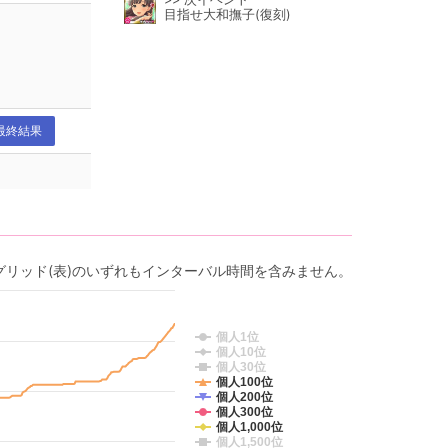
目指せ大和撫子(復刻)
最終結果
グリッド(表)のいずれもインターバル時間を含みません。
個人1位
個人10位
個人30位
個人100位
個人200位
個人300位
個人1,000位
個人1,500位