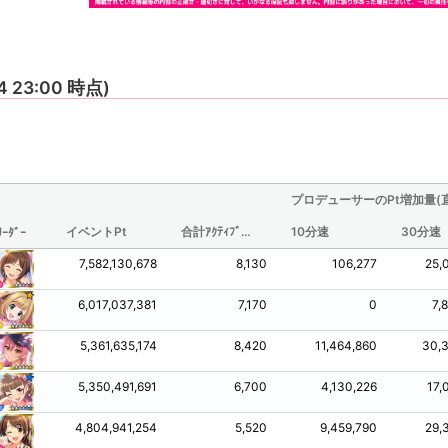
4 23:00 時点)
プロデューサーのPt増加量(
イベントPt
合計ｱｸﾃｨﾌﾞ時間(分/観測されたものからの推定値)
10分速
30分速
ﾘｰﾀﾞｰ
7,582,130,678
8,130
106,277
25,
6,017,037,381
7,170
0
7,
5,361,635,174
8,420
11,464,860
30,3
5,350,491,691
6,700
4,130,226
17,
4,804,941,254
5,520
9,459,790
29,