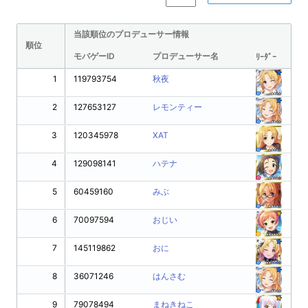
当該順位のプロデューサー情報
順位
モバゲーID
プロデューサー名
ﾘｰﾀﾞｰ
1
119793754
秋夜
2
127653127
レモンティー
3
120345978
XAT
4
129098141
ハテナ
5
60459160
みぶ
6
70097594
おじい
7
145119862
おに
8
36071246
はんさむ
9
79078494
まねきねこ