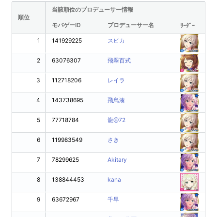
当該順位のプロデューサー情報
順位
モバゲーID
プロデューサー名
ﾘｰﾀﾞｰ
1
141929225
スピカ
2
63076307
飛翠百式
3
112718206
レイラ
4
143738695
飛鳥湊
5
77718784
龍@72
6
119983549
さき
7
78299625
Akitary
8
138844453
kana
9
63672967
千早