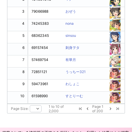
3
79066988
おぜう
4
74245383
nona
5
68362345
sinsou
6
69157454
刺身ヲタ
7
57469754
有華月
8
72851121
うっちー321
9
59473961
わしょこ
10
61598990
すとりーむ
1
to
10
of
Page
1
Page Size:
2,000
of
200