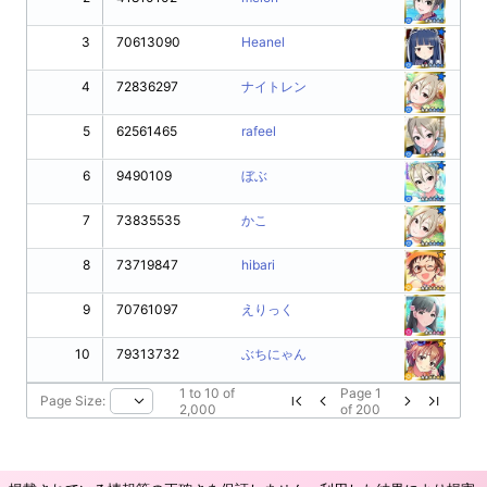
3
70613090
Heanel
4
72836297
ナイトレン
5
62561465
rafeel
6
9490109
ぼぶ
7
73835535
かこ
8
73719847
hibari
9
70761097
えりっく
10
79313732
ぶちにゃん
1
to
10
of
Page
1
Page Size:
2,000
of
200