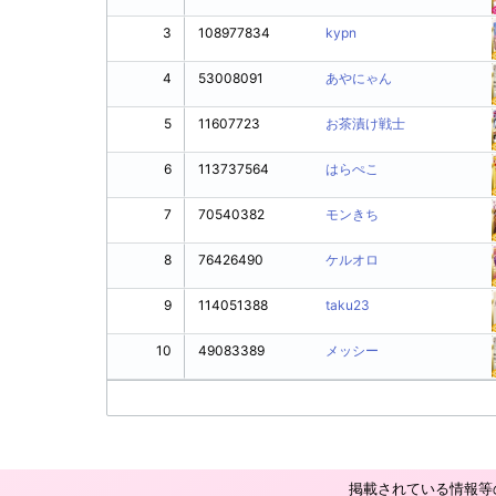
3
108977834
kypn
4
53008091
あやにゃん
5
11607723
お茶漬け戦士
6
113737564
はらぺこ
7
70540382
モンきち
8
76426490
ケルオロ
9
114051388
taku23
10
49083389
メッシー
掲載されている情報等