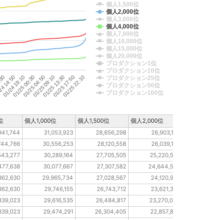
個人1,500位
個人2,000位
個人3,000位
個人4,000位
個人7,000位
個人10,000位
個人15,000位
個人20,000位
プロダクション1位
プロダクション10位
24 14:50
01/25 13:30
:30
01/25 09:10
01/25 04:50
01/25 00:30
01/25 22:10
01/24 19:10
01/25 17:50
プロダクション25位
プロダクション50位
プロダクション100位
位
個人1,000位
個人1,500位
個人2,000位
個人3,000位
941,744
31,053,923
28,656,298
26,903,186
13,76
744,766
30,556,253
28,120,558
26,039,137
13,42
543,277
30,289,164
27,705,505
25,220,558
13,20
477,638
30,077,667
27,307,582
24,644,536
13,09
362,630
29,965,734
27,028,567
24,120,933
12,93
362,630
29,746,155
26,743,712
23,621,329
12,82
339,023
29,616,535
26,484,817
23,270,040
12,74
339,023
29,474,291
26,304,405
22,857,889
12,69