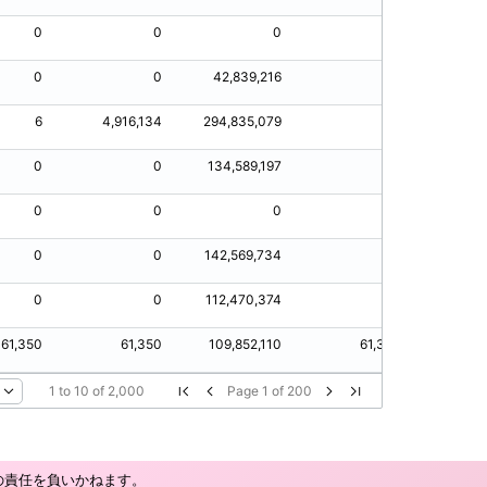
0
0
0
0
8
0
0
42,839,216
0
6
4,916,134
294,835,079
0
0
0
134,589,197
0
0
0
0
0
0
0
142,569,734
0
0
0
112,470,374
0
61,350
61,350
109,852,110
61,350
6
1
to
10
of
2,000
Page
1
of
200
の責任を負いかねます。