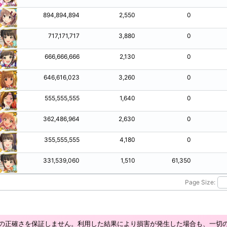
894,894,894
2,550
0
717,171,717
3,880
0
666,666,666
2,130
0
646,616,023
3,260
0
555,555,555
1,640
0
362,486,964
2,630
0
355,555,555
4,180
0
331,539,060
1,510
61,350
Page Size:
の正確さを保証しません。利用した結果により損害が発生した場合も、一切