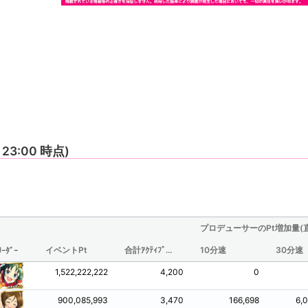
5 23:00 時点)
プロデューサーのPt増加量(
イベントPt
合計ｱｸﾃｨﾌﾞ時間(分/観測されたものからの推定値)
10分速
30分速
ﾘｰﾀﾞｰ
1,522,222,222
4,200
0
900,085,993
3,470
166,698
6,