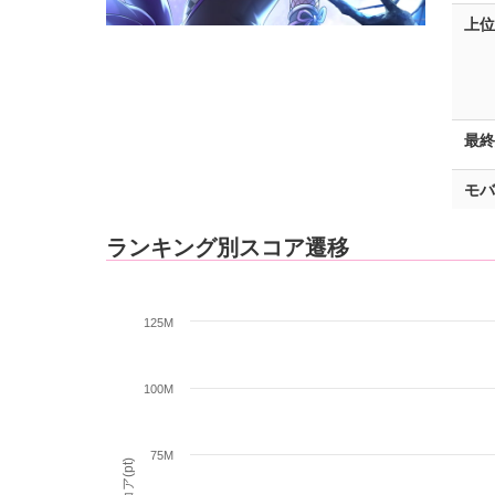
上位
最終
モバ
ランキング別スコア遷移
125M
100M
75M
スコア(pt)