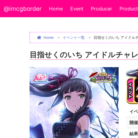
@imcgborder
Home
Event
Producer
Product
Home
イベント一覧
目指せくのいち アイドル
目指せくのいち アイドルチャ
イベ
開催
結果