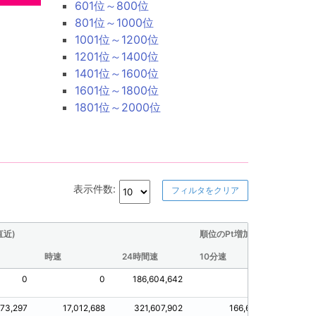
601位～800位
801位～1000位
1001位～1200位
1201位～1400位
1401位～1600位
1601位～1800位
1801位～2000位
表示件数:
フィルタをクリア
直近)
順位のPt増加量(直近)
時速
24時間速
10分速
30分速
0
0
186,604,642
0
073,297
17,012,688
321,607,902
166,698
5,1