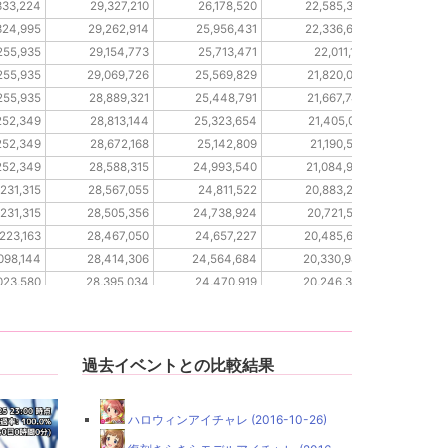
333,224
29,327,210
26,178,520
22,585,306
12,65
324,995
29,262,914
25,956,431
22,336,602
12,64
255,935
29,154,773
25,713,471
22,011,110
12,61
255,935
29,069,726
25,569,829
21,820,088
12,57
255,935
28,889,321
25,448,791
21,667,744
12,51
252,349
28,813,144
25,323,654
21,405,091
12,49
252,349
28,672,168
25,142,809
21,190,522
12,46
252,349
28,588,315
24,993,540
21,084,930
12,41
231,315
28,567,055
24,811,522
20,883,236
12,34
231,315
28,505,356
24,738,924
20,721,579
12,29
223,163
28,467,050
24,657,227
20,485,663
12,2
098,144
28,414,306
24,564,684
20,330,944
12,25
023,580
28,395,034
24,470,919
20,246,364
12,21
023,580
28,350,011
24,397,689
20,128,084
12,1
過去イベントとの比較結果
ハロウィンアイチャレ (2016-10-26)