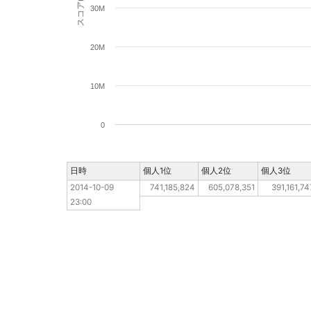
スコア(pt)
30M
20M
10M
0
日時
日時
個人1位
個人2位
個人3位
2014-10-09 23:00
2014-10-09 
741,185,824
605,078,351
391,161,74
23:00