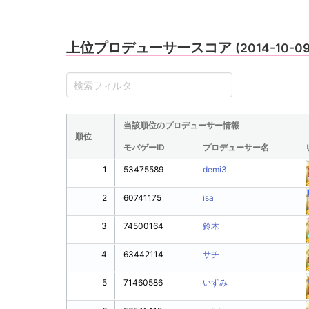
上位プロデューサースコア
(2014-10-0
当該順位のプロデューサー情報
順位
モバゲーID
プロデューサー名
1
53475589
demi3
2
60741175
isa
3
74500164
鈴木
4
63442114
サチ
5
71460586
いずみ