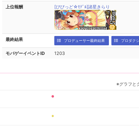
上位報酬
[びびっど☆ﾓﾃﾞﾙ]諸星きらり
最終結果
プロデューサー最終結果
プロダク
モバゲーイベントID
1203
※グラフと