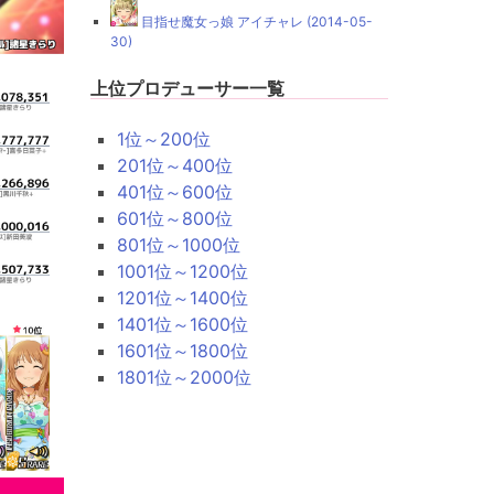
目指せ魔女っ娘 アイチャレ (2014-05-
30)
上位プロデューサー一覧
1位～200位
201位～400位
401位～600位
601位～800位
801位～1000位
1001位～1200位
1201位～1400位
1401位～1600位
1601位～1800位
1801位～2000位