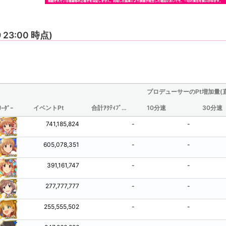
9 23:00 時点)
プロデューサーのPt増加量(
イベントPt
合計ｱｸﾃｨﾌﾞ時間(分/観測されたものからの推定値)
10分速
30分速
ﾘｰﾀﾞｰ
741,185,824
-
-
605,078,351
-
-
391,161,747
-
-
277,777,777
-
-
255,555,502
-
-