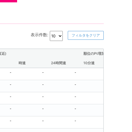
表示件数:
フィルタをクリア
直近)
順位のPt増加量(直近)
時速
24時間速
10分速
30分速
-
-
-
-
-
-
-
-
-
-
-
-
-
-
-
-
-
-
-
-