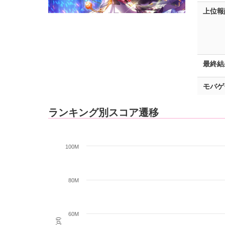
上位報
最終結
モバゲ
ランキング別スコア遷移
100M
80M
60M