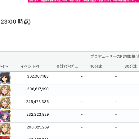
1 23:00 時点)
プロデューサーのPt増加量(
イベントPt
合計ｱｸﾃｨﾌﾞ時間(分/観測されたものからの推定値)
10分速
30分速
ﾘｰﾀﾞｰ
362,007,183
-
-
306,617,990
-
-
245,475,335
-
-
232,323,829
-
-
208,025,269
-
-