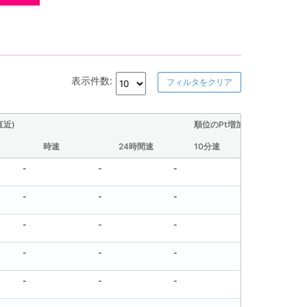
表示件数:
フィルタをクリア
直近)
順位のPt増加量(直近)
時速
24時間速
10分速
30分速
-
-
-
-
-
-
-
-
-
-
-
-
-
-
-
-
-
-
-
-