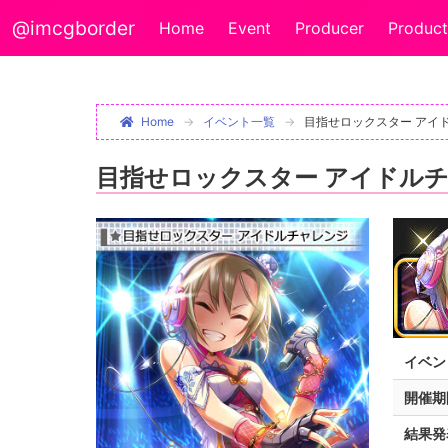
@imcgborder
Home
Event
Producer
Product
Home
イベント一覧
目指せロックスター アイ
目指せロックスター アイドル
イベン
開催期
結果発