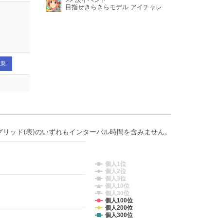
目指せきらきらモデル アイチャレ
果
グリッド(表)のいずれもインターバル時間を含みません。
個人1位
個人2位
個人3位
個人10位
個人30位
個人100位
個人200位
個人300位