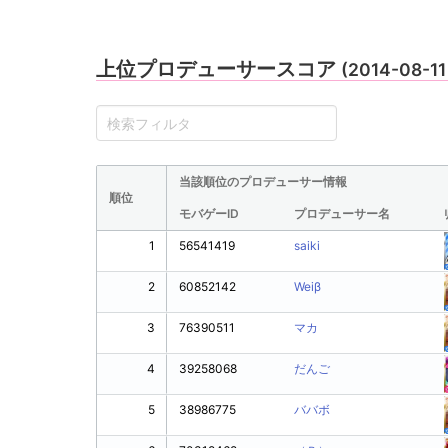
上位プロデューサースコア
(2014-08-1
当該順位のプロデューサー情報
順位
モバゲーID
プロデューサー名
1
56541419
saiki
2
60852142
Weiβ
3
76390511
マカ
4
39258068
だんご
5
38986775
ババボ