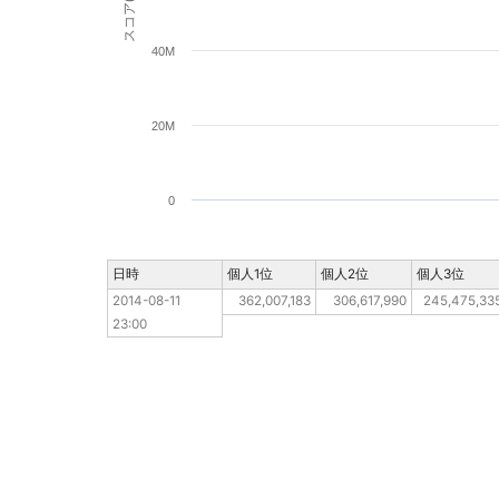
スコア(pt)
40M
20M
0
日時
日時
個人1位
個人2位
個人3位
2014-08-11 23:00
2014-08-11 
362,007,183
306,617,990
245,475,33
23:00