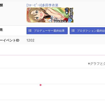
酬
[ﾌｫｰ･ﾋﾟｰｽ]多田李衣菜
果
プロデューサー最終結果
プロダクション最終結
ーイベントID
1202
※グラフと