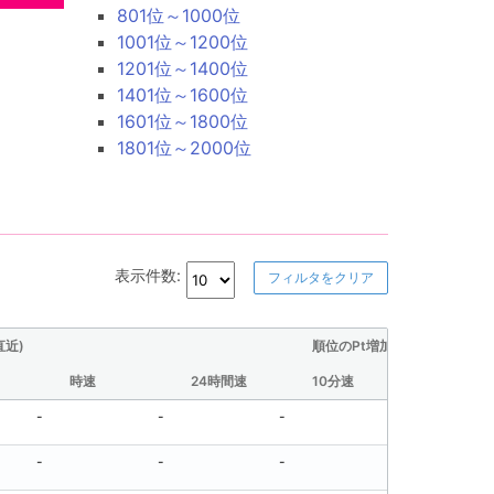
801位～1000位
1001位～1200位
1201位～1400位
1401位～1600位
1601位～1800位
1801位～2000位
表示件数:
フィルタをクリア
直近)
順位のPt増加量(直近)
時速
24時間速
10分速
30分速
-
-
-
-
-
-
-
-