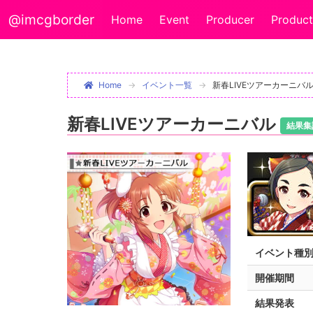
@imcgborder
Home
Event
Producer
Product
Home
イベント一覧
新春LIVEツアーカーニバ
新春LIVEツアーカーニバル
結果集
イベント種
開催期間
結果発表