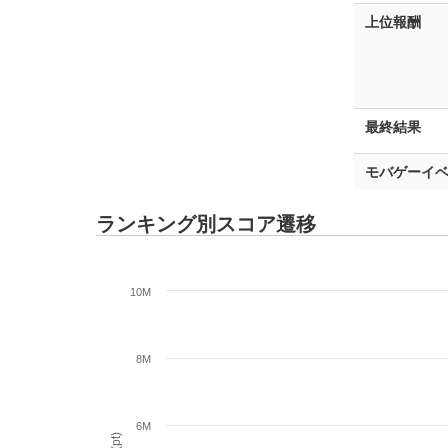
上位報酬
最終結果
モバゲーイベ
ランキング別スコア遷移
10M
8M
6M