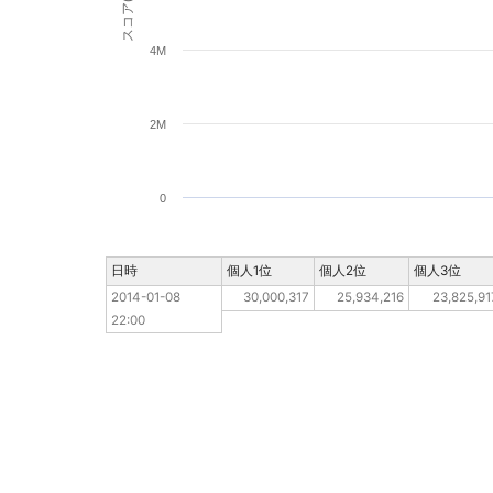
スコア(pt)
4M
2M
0
日時
日時
個人1位
個人2位
個人3位
2014-01-08 22:00
2014-01-08 
30,000,317
25,934,216
23,825,91
22:00