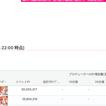
8 22:00 時点)
プロデューサーのPt増加量(
イベントPt
合計ｱｸﾃｨﾌﾞ時間(分/観測されたものからの推定値)
10分速
30分速
ﾘｰﾀﾞｰ
30,000,317
-
-
25,934,216
-
-