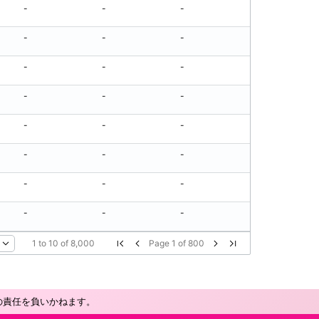
-
-
-
-
-
-
-
-
-
-
-
-
-
-
-
-
-
-
-
-
-
-
-
-
-
-
-
-
-
-
-
-
1
to
10
of
8,000
Page
1
of
800
の責任を負いかねます。