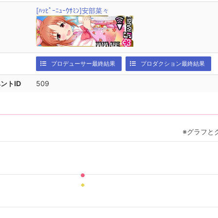
[ﾊｯﾋﾟｰﾆｭｰｳｻﾐﾝ]安部菜々
プロデューサー最終結果
プロダクション最終結果
ントID
509
※グラフと