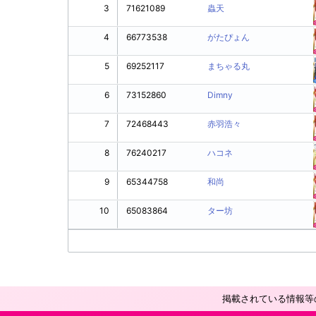
3
71621089
蟲天
4
66773538
がたぴょん
5
69252117
まちゃる丸
6
73152860
Dimny
7
72468443
赤羽浩々
8
76240217
ハコネ
9
65344758
和尚
10
65083864
ター坊
掲載されている情報等