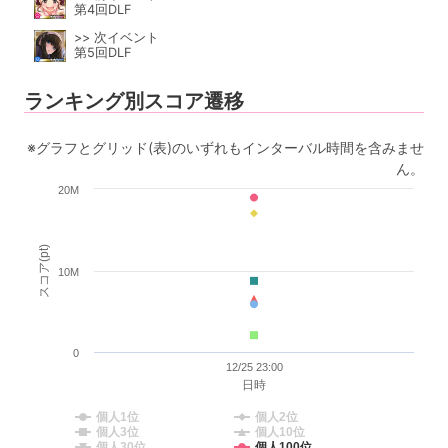
第4回DLF
>> 次イベント
第5回DLF
ランキング別スコア遷移
※グラフとグリッド(表)のいずれもインターバル時間を含みませ
ん。
20M
スコア(pt)
10M
0
12/25 23:00
日時
個人1位
個人2位
個人3位
個人10位
個人30位
個人100位