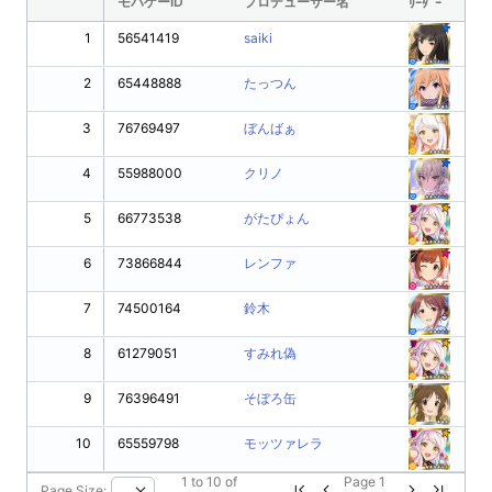
モバゲーID
プロデューサー名
ﾘｰﾀﾞｰ
1
56541419
saiki
2
65448888
たっつん
3
76769497
ぼんばぁ
4
55988000
クリノ
5
66773538
がたぴょん
6
73866844
レンファ
7
74500164
鈴木
8
61279051
すみれ偽
9
76396491
そぼろ缶
10
65559798
モッツァレラ
1
to
10
of
Page
1
Page Size: