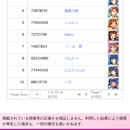
4
72878010
無限の茜
5
77450639
シェレン
6
72751795
mayu
7
14821823
（′・ω・壁
8
65334880
べにたつ
9
77440455
になりゃふか
10
68012118
ソラ
1
to
10
of
Page
1
Page Size:
8,000
of
800
掲載されている情報等の正確さを保証しません。利用した結果により損害
が発生した場合も、一切の責任を負いかねます。