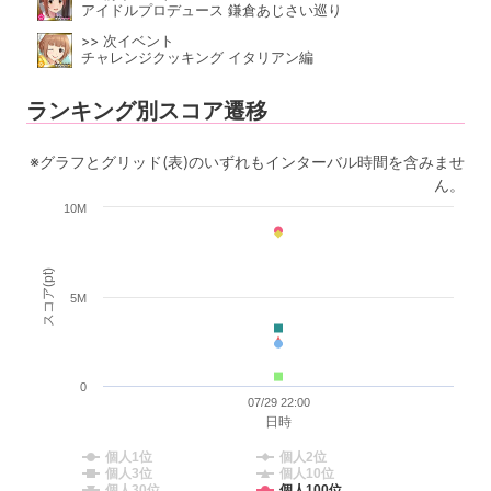
アイドルプロデュース 鎌倉あじさい巡り
>> 次イベント
チャレンジクッキング イタリアン編
ランキング別スコア遷移
※グラフとグリッド(表)のいずれもインターバル時間を含みませ
ん。
10M
スコア(pt)
5M
0
07/29 22:00
日時
個人1位
個人2位
個人3位
個人10位
個人30位
個人100位