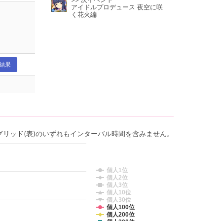
アイドルプロデュース 夜空に咲
く花火編
結果
グリッド(表)のいずれもインターバル時間を含みません。
個人1位
個人2位
個人3位
個人10位
個人30位
個人100位
個人200位