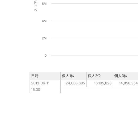
スコア(pt)
6M
4M
2M
0
日時
日時
個人1位
個人2位
個人3位
2013-06-11 15:00
2013-06-11 
24,008,685
16,105,828
14,858,354
15:00