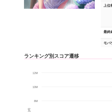
上位
最終
モバ
ランキング別スコア遷移
12M
10M
8M