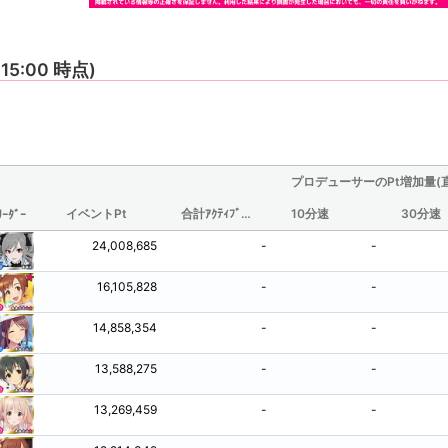
 15:00 時点)
プロデューサーのPt増加量(
イベントPt
合計ｱｸﾃｨﾌﾞ時間(分/観測されたものからの推定値)
10分速
30分速
ﾘｰﾀﾞｰ
24,008,685
-
-
16,105,828
-
-
14,858,354
-
-
13,588,275
-
-
13,269,459
-
-