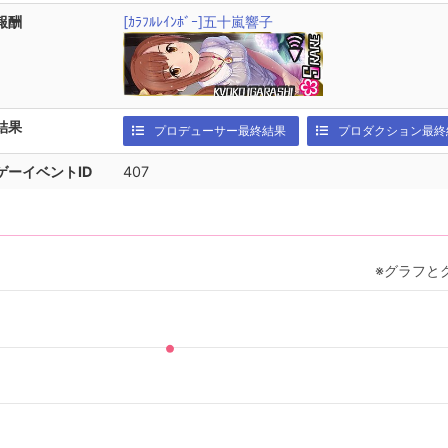
報酬
[ｶﾗﾌﾙﾚｲﾝﾎﾞｰ]五十嵐響子
結果
プロデューサー最終結果
プロダクション最終
ゲーイベントID
407
※グラフと