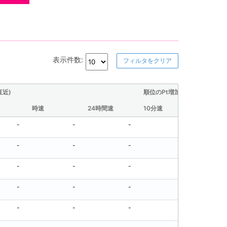
表示件数:
フィルタをクリア
直近)
順位のPt増加量(直近)
時速
24時間速
10分速
30分速
-
-
-
-
-
-
-
-
-
-
-
-
-
-
-
-
-
-
-
-