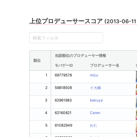
上位プロデューサースコア
(2013-06-11
当該順位のプロデューサー情報
順位
モバゲーID
プロデューサー名
1
69779578
mizu
2
59818508
イカ娘
3
62961983
bakuya
4
62160821
Caren
5
61082949
わた