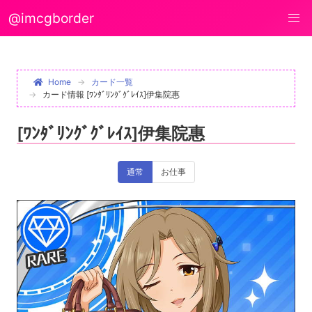
@imcgborder
Home
カード一覧
カード情報 [ﾜﾝﾀﾞﾘﾝｸﾞｸﾞﾚｲｽ]伊集院惠
[ﾜﾝﾀﾞﾘﾝｸﾞｸﾞﾚｲｽ]伊集院惠
通常
お仕事