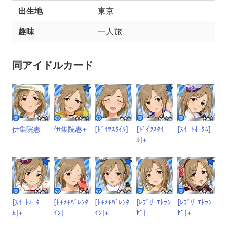
出生地
東京
趣味
一人旅
同アイドルカード
伊集院惠
伊集院惠+
[ﾄﾞｲﾂｽﾀｲﾙ]
[ﾄﾞｲﾂｽﾀｲ
[ｽｲｰﾄｵｰﾀﾑ]
ﾙ]+
[ｽｲｰﾄｵｰﾀ
[ﾄｷﾒｷﾊﾞﾚﾝﾀ
[ﾄｷﾒｷﾊﾞﾚﾝﾀ
[ﾚｳﾞﾘｰｴﾄﾗﾝ
[ﾚｳﾞﾘｰｴﾄﾗﾝ
ﾑ]+
ｲﾝ]
ｲﾝ]+
ｾﾞ]
ｾﾞ]+