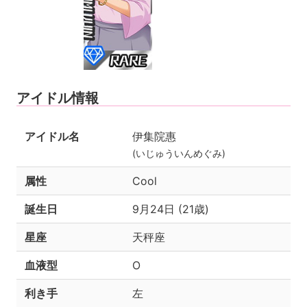
アイドル情報
アイドル名
伊集院惠
(いじゅういんめぐみ)
属性
Cool
誕生日
9月24日 (21歳)
星座
天秤座
血液型
O
利き手
左