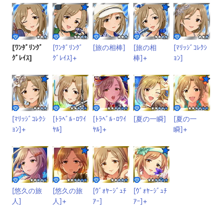
[ﾜﾝﾀﾞﾘﾝｸﾞ
[ﾜﾝﾀﾞﾘﾝｸﾞ
[旅の相棒]
[旅の相
[ﾏﾘｯｼﾞｺﾚｸｼ
ｸﾞﾚｲｽ]
ｸﾞﾚｲｽ]+
棒]+
ｮﾝ]
[ﾏﾘｯｼﾞｺﾚｸｼ
[ﾄﾗﾍﾞﾙ･ﾛﾜｲ
[ﾄﾗﾍﾞﾙ･ﾛﾜｲ
[夏の一瞬]
[夏の一
ｮﾝ]+
ﾔﾙ]
ﾔﾙ]+
瞬]+
[悠久の旅
[悠久の旅
[ｳﾞｫﾔｰｼﾞｭﾁ
[ｳﾞｫﾔｰｼﾞｭﾁ
人]
人]+
ｱｰ]
ｱｰ]+