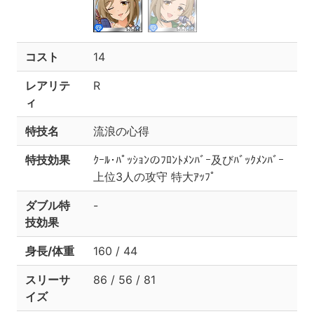
コスト
14
レアリテ
R
ィ
特技名
流浪の心得
特技効果
ｸｰﾙ･ﾊﾟｯｼｮﾝのﾌﾛﾝﾄﾒﾝﾊﾞｰ及びﾊﾞｯｸﾒﾝﾊﾞｰ
上位3人の攻守 特大ｱｯﾌﾟ
ダブル特
-
技効果
身長/体重
160 / 44
スリーサ
86 / 56 / 81
イズ