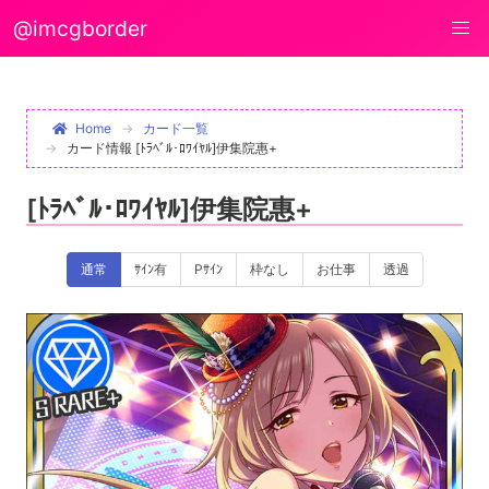
@imcgborder
Home
カード一覧
カード情報 [ﾄﾗﾍﾞﾙ･ﾛﾜｲﾔﾙ]伊集院惠+
[ﾄﾗﾍﾞﾙ･ﾛﾜｲﾔﾙ]伊集院惠+
通常
ｻｲﾝ有
Pｻｲﾝ
枠なし
お仕事
透過