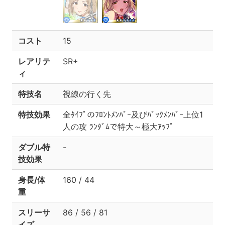
コスト
15
レアリテ
SR+
ィ
特技名
視線の行く先
特技効果
全ﾀｲﾌﾟのﾌﾛﾝﾄﾒﾝﾊﾞｰ及びﾊﾞｯｸﾒﾝﾊﾞｰ上位1
人の攻 ﾗﾝﾀﾞﾑで特大～極大ｱｯﾌﾟ
ダブル特
-
技効果
身長/体
160 / 44
重
スリーサ
86 / 56 / 81
イズ