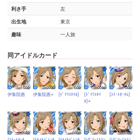
利き手
左
出生地
東京
趣味
一人旅
同アイドルカード
伊集院惠
伊集院惠+
[ﾄﾞｲﾂｽﾀｲﾙ]
[ﾄﾞｲﾂｽﾀｲ
[ｽｲｰﾄｵｰﾀﾑ]
ﾙ]+
[ｽｲｰﾄｵｰﾀ
[ﾄｷﾒｷﾊﾞﾚﾝﾀ
[ﾄｷﾒｷﾊﾞﾚﾝﾀ
[ﾚｳﾞﾘｰｴﾄﾗﾝ
[ﾚｳﾞﾘｰｴﾄﾗﾝ