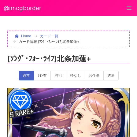
@imcgborder
Home
カード一覧
カード情報 [ｿﾝｸﾞ･ﾌｫｰ･ﾗｲﾌ]北条加蓮+
[ｿﾝｸﾞ･ﾌｫｰ･ﾗｲﾌ]北条加蓮+
通常
ｻｲﾝ有
Pｻｲﾝ
枠なし
お仕事
透過