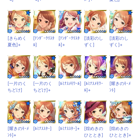
[きらめく
[ﾃﾝﾀﾞｰｸﾘｽﾀ
[ﾃﾝﾀﾞｰｸﾘｽﾀ
[淡彩のし
[淡彩のし
夏色]+
ﾙ]
ﾙ]+
ずく]
ずく]+
[一片のく
[一片のく
[ﾙﾐﾅｽﾒﾓﾜｰﾙ]
[ﾙﾐﾅｽﾒﾓﾜｰ
[耀きのﾓｰﾒ
ちどけ]
ちどけ]+
ﾙ]+
ﾝﾄ]
[耀きのﾓｰﾒ
[ﾙﾐﾅｽｽﾀｰ]
[ﾙﾐﾅｽｽﾀｰ]+
[煌めきの
[煌めきの
ﾝﾄ]+
ひととき]
ひととき]+