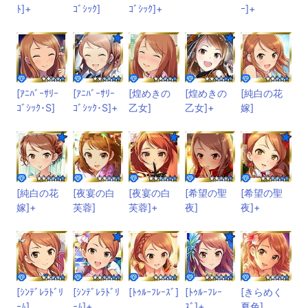
ﾄ]+
ｺﾞｼｯｸ]
ｺﾞｼｯｸ]+
ｰ]+
[ｱﾆﾊﾞｰｻﾘｰ
[ｱﾆﾊﾞｰｻﾘｰ
[煌めきの
[煌めきの
[純白の花
ｺﾞｼｯｸ･S]
ｺﾞｼｯｸ･S]+
乙女]
乙女]+
嫁]
[純白の花
[夜宴の白
[夜宴の白
[希望の聖
[希望の聖
嫁]+
芙蓉]
芙蓉]+
夜]
夜]+
[ｼﾝﾃﾞﾚﾗﾄﾞﾘ
[ｼﾝﾃﾞﾚﾗﾄﾞﾘ
[ﾄｩﾙｰﾌﾚｰｽﾞ]
[ﾄｩﾙｰﾌﾚｰ
[きらめく
ｰﾑ]
ｰﾑ]+
ｽﾞ]+
夏色]