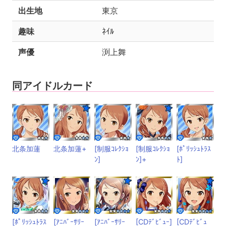
出生地
東京
趣味
ﾈｲﾙ
声優
渕上舞
同アイドルカード
北条加蓮
北条加蓮+
[制服ｺﾚｸｼｮ
[制服ｺﾚｸｼｮ
[ﾎﾟﾘｯｼｭﾄﾗｽ
ﾝ]
ﾝ]+
ﾄ]
[ﾎﾟﾘｯｼｭﾄﾗｽ
[ｱﾆﾊﾞｰｻﾘｰ
[ｱﾆﾊﾞｰｻﾘｰ
[CDﾃﾞﾋﾞｭｰ]
[CDﾃﾞﾋﾞｭ