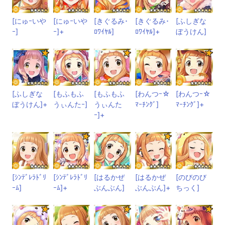
[にゅｰいや
[にゅｰいや
[きぐるみ･
[きぐるみ･
[ふしぎな
ｰ]
ｰ]+
ﾛﾜｲﾔﾙ]
ﾛﾜｲﾔﾙ]+
ぼうけん]
[ふしぎな
[もふもふ
[もふもふ
[わんつｰ☆
[わんつｰ☆
ぼうけん]+
うぃんたｰ]
うぃんた
ﾏｰﾁﾝｸﾞ]
ﾏｰﾁﾝｸﾞ]+
ｰ]+
[ｼﾝﾃﾞﾚﾗﾄﾞﾘ
[ｼﾝﾃﾞﾚﾗﾄﾞﾘ
[はるかぜ
[はるかぜ
[のびのび
ｰﾑ]
ｰﾑ]+
ぶんぶん]
ぶんぶん]+
ちっく]