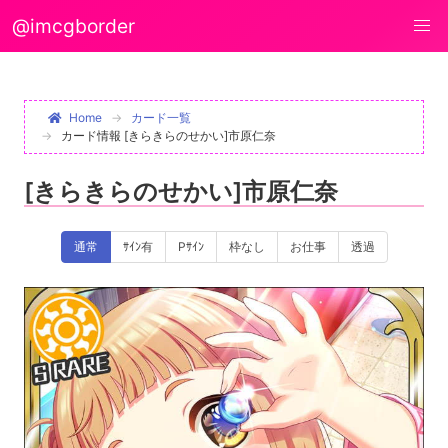
@imcgborder
Home
カード一覧
カード情報 [きらきらのせかい]市原仁奈
[きらきらのせかい]市原仁奈
通常
ｻｲﾝ有
Pｻｲﾝ
枠なし
お仕事
透過