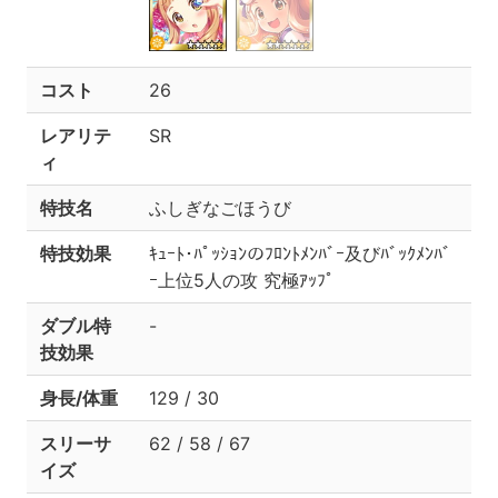
コスト
26
レアリテ
SR
ィ
特技名
ふしぎなごほうび
特技効果
ｷｭｰﾄ･ﾊﾟｯｼｮﾝのﾌﾛﾝﾄﾒﾝﾊﾞｰ及びﾊﾞｯｸﾒﾝﾊﾞ
ｰ上位5人の攻 究極ｱｯﾌﾟ
ダブル特
-
技効果
身長/体重
129 / 30
スリーサ
62 / 58 / 67
イズ