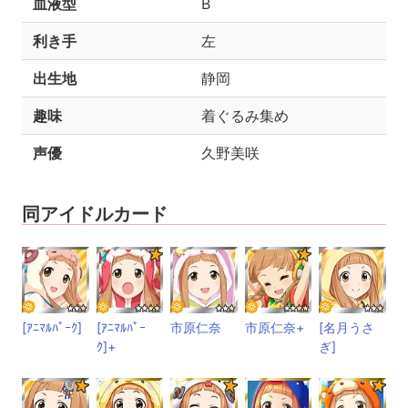
血液型
B
利き手
左
出生地
静岡
趣味
着ぐるみ集め
声優
久野美咲
同アイドルカード
[ｱﾆﾏﾙﾊﾟｰｸ]
[ｱﾆﾏﾙﾊﾟｰ
市原仁奈
市原仁奈+
[名月うさ
ｸ]+
ぎ]