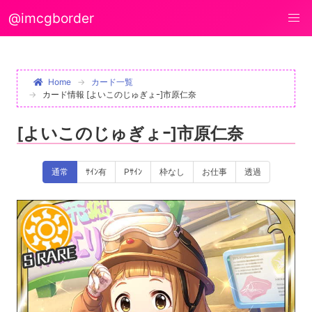
@imcgborder
Home
カード一覧
カード情報 [よいこのじゅぎょｰ]市原仁奈
[よいこのじゅぎょｰ]市原仁奈
通常
ｻｲﾝ有
Pｻｲﾝ
枠なし
お仕事
透過