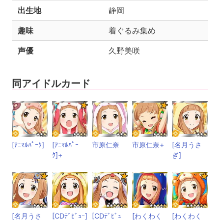
出生地
静岡
趣味
着ぐるみ集め
声優
久野美咲
同アイドルカード
[ｱﾆﾏﾙﾊﾟｰｸ]
[ｱﾆﾏﾙﾊﾟｰ
市原仁奈
市原仁奈+
[名月うさ
ｸ]+
ぎ]
[名月うさ
[CDﾃﾞﾋﾞｭｰ]
[CDﾃﾞﾋﾞｭ
[わくわく
[わくわく