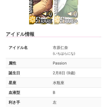
アイドル情報
アイドル名
市原仁奈
(いちはらにな)
属性
Passion
誕生日
2月8日 (9歳)
星座
水瓶座
血液型
B
利き手
左