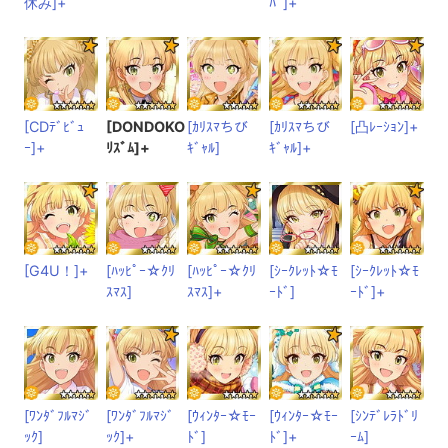
休み]+
ﾊﾞ]+
[CDﾃﾞﾋﾞｭ
[DONDOKO
[ｶﾘｽﾏちび
[ｶﾘｽﾏちび
[凸ﾚｰｼｮﾝ]+
ｰ]+
ﾘｽﾞﾑ]+
ｷﾞｬﾙ]
ｷﾞｬﾙ]+
[G4U！]+
[ﾊｯﾋﾟｰ☆ｸﾘ
[ﾊｯﾋﾟｰ☆ｸﾘ
[ｼｰｸﾚｯﾄ☆ﾓ
[ｼｰｸﾚｯﾄ☆ﾓ
ｽﾏｽ]
ｽﾏｽ]+
ｰﾄﾞ]
ｰﾄﾞ]+
[ﾜﾝﾀﾞﾌﾙﾏｼﾞ
[ﾜﾝﾀﾞﾌﾙﾏｼﾞ
[ｳｨﾝﾀｰ☆ﾓｰ
[ｳｨﾝﾀｰ☆ﾓｰ
[ｼﾝﾃﾞﾚﾗﾄﾞﾘ
ｯｸ]
ｯｸ]+
ﾄﾞ]
ﾄﾞ]+
ｰﾑ]