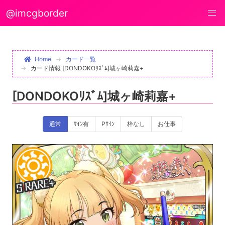
@imcgborder
Home
カード一覧
カード情報 [DONDOKOﾘｽﾞﾑ]城ヶ崎莉嘉+
[DONDOKOﾘｽﾞﾑ]城ヶ崎莉嘉+
通常
ｻｲﾝ有
Pｻｲﾝ
枠なし
お仕事