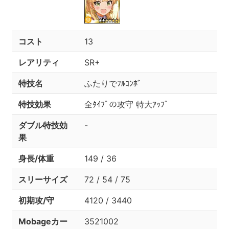
コスト
13
レアリティ
SR+
特技名
ふたりでﾌﾙｺﾝﾎﾞ
特技効果
全ﾀｲﾌﾟの攻守 特大ｱｯﾌﾟ
ダブル特技効
-
果
身長/体重
149 / 36
スリーサイズ
72 / 54 / 75
初期攻/守
4120 / 3440
Mobageカー
3521002