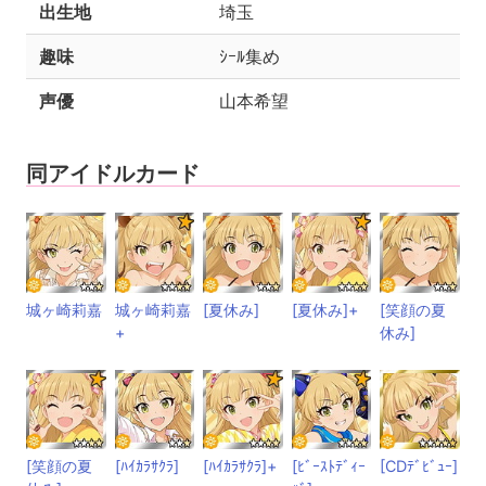
出生地
埼玉
趣味
ｼｰﾙ集め
声優
山本希望
同アイドルカード
城ヶ崎莉嘉
城ヶ崎莉嘉
[夏休み]
[夏休み]+
[笑顔の夏
+
休み]
[笑顔の夏
[ﾊｲｶﾗｻｸﾗ]
[ﾊｲｶﾗｻｸﾗ]+
[ﾋﾞｰｽﾄﾃﾞｨｰ
[CDﾃﾞﾋﾞｭｰ]