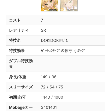
コスト
7
レアリティ
SR
特技名
DOKIDOKIﾘｽﾞﾑ
特技効果
ﾊﾟｯｼｮﾝﾀｲﾌﾟの攻守 小ｱｯﾌﾟ
ダブル特技効
-
果
身長/体重
149 / 36
スリーサイズ
72 / 54 / 75
初期攻/守
1440 / 1080
Mobageカー
3401401