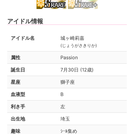
アイドル情報
アイドル名
城ヶ崎莉嘉
(じょうがさきりか)
属性
Passion
誕生日
7月30日 (12歳)
星座
獅子座
血液型
B
利き手
左
出生地
埼玉
趣味
ｼｰﾙ集め