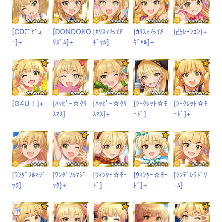
[CDﾃﾞﾋﾞｭ
[DONDOKO
[ｶﾘｽﾏちび
[ｶﾘｽﾏちび
[凸ﾚｰｼｮﾝ]+
ｰ]+
ﾘｽﾞﾑ]+
ｷﾞｬﾙ]
ｷﾞｬﾙ]+
[G4U！]+
[ﾊｯﾋﾟｰ☆ｸﾘ
[ﾊｯﾋﾟｰ☆ｸﾘ
[ｼｰｸﾚｯﾄ☆ﾓ
[ｼｰｸﾚｯﾄ☆ﾓ
ｽﾏｽ]
ｽﾏｽ]+
ｰﾄﾞ]
ｰﾄﾞ]+
[ﾜﾝﾀﾞﾌﾙﾏｼﾞ
[ﾜﾝﾀﾞﾌﾙﾏｼﾞ
[ｳｨﾝﾀｰ☆ﾓｰ
[ｳｨﾝﾀｰ☆ﾓｰ
[ｼﾝﾃﾞﾚﾗﾄﾞﾘ
ｯｸ]
ｯｸ]+
ﾄﾞ]
ﾄﾞ]+
ｰﾑ]