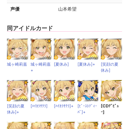
声優
山本希望
同アイドルカード
城ヶ崎莉嘉
城ヶ崎莉嘉
[夏休み]
[夏休み]+
[笑顔の夏
+
休み]
[笑顔の夏
[ﾊｲｶﾗｻｸﾗ]
[ﾊｲｶﾗｻｸﾗ]+
[ﾋﾞｰｽﾄﾃﾞｨｰ
[CDﾃﾞﾋﾞｭ
休み]+
ﾊﾞ]+
ｰ]