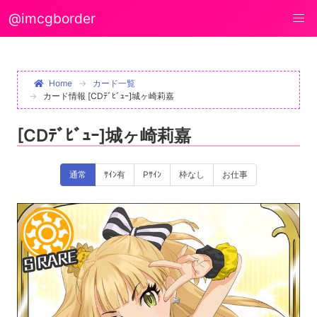
@imcgborder
Home
カード一覧
カード情報 [CDﾃﾞﾋﾞｭｰ]城ヶ崎莉嘉
[CDﾃﾞﾋﾞｭｰ]城ヶ崎莉嘉
通常
ｻｲﾝ有
Pｻｲﾝ
枠なし
お仕事