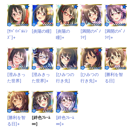
[ｻﾊﾞｲﾊﾞﾙﾚﾝ
[炎陽の瞳]
[炎陽の
[満開のﾊﾟﾉ
[満開のﾊﾟﾉ
ｽﾞ]+
瞳]+
ﾗﾏ]
ﾗﾏ]+
[澄みきっ
[澄みきっ
[ひみつの
[ひみつの
[勝利を智
た世界]
た世界]+
行き先]
行き先]+
る日]
[勝利を智
[絆色ﾌﾚｰﾑ
[絆色ﾌﾚｰﾑ
る日]+
∞]
∞]+