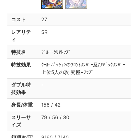
コスト
27
レアリテ
SR
ィ
特技名
ﾌﾞﾙｰ･ｸﾘｱﾚﾝｽﾞ
特技効果
ｸｰﾙ･ﾊﾟｯｼｮﾝのﾌﾛﾝﾄﾒﾝﾊﾞｰ及びﾊﾞｯｸﾒﾝﾊﾞｰ
上位5人の攻 究極+ｱｯﾌﾟ
ダブル特
-
技効果
身長/体重
156 / 42
スリーサ
79 / 56 / 80
イズ
初期攻/守
9160 / 7140