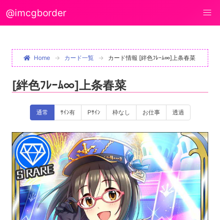
@imcgborder
Home
カード一覧
カード情報 [絆色ﾌﾚｰﾑ∞]上条春菜
[絆色ﾌﾚｰﾑ∞]上条春菜
通常
ｻｲﾝ有
Pｻｲﾝ
枠なし
お仕事
透過