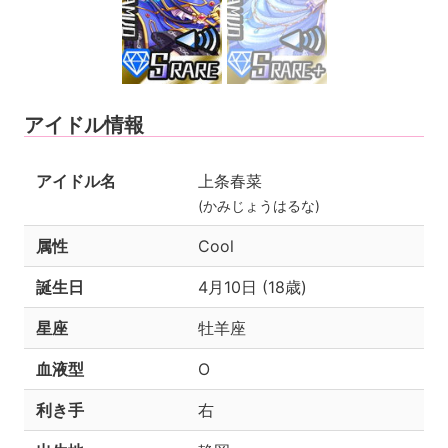
アイドル情報
アイドル名
上条春菜
(かみじょうはるな)
属性
Cool
誕生日
4月10日 (18歳)
星座
牡羊座
血液型
O
利き手
右