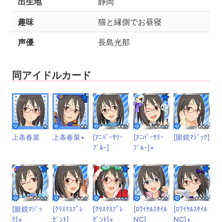
出生地
静岡
趣味
猫と縁側でお昼寝
声優
長島光那
同アイドルカード
上条春菜
上条春菜+
[ｱﾆﾊﾞｰｻﾘｰ
[ｱﾆﾊﾞｰｻﾘｰ
[眼鏡ﾏｼﾞｯｸ]
ﾌﾞﾙｰ]
ﾌﾞﾙｰ]+
[眼鏡ﾏｼﾞｯ
[ｸﾘｽﾏｽﾌﾟﾚ
[ｸﾘｽﾏｽﾌﾟﾚ
[ﾛﾜｲﾔﾙｽﾀｲﾙ
[ﾛﾜｲﾔﾙｽﾀｲﾙ
ｸ]+
ｾﾞﾝﾄ]
ｾﾞﾝﾄ]+
NC]
NC]+