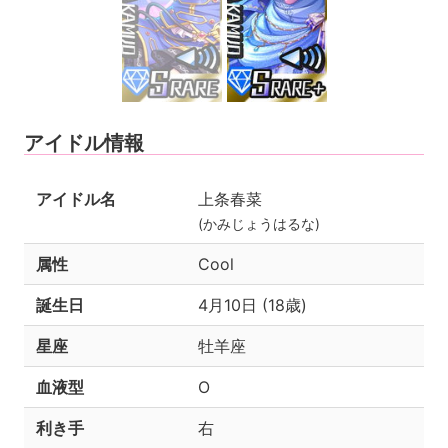
アイドル情報
アイドル名
上条春菜
(かみじょうはるな)
属性
Cool
誕生日
4月10日 (18歳)
星座
牡羊座
血液型
O
利き手
右