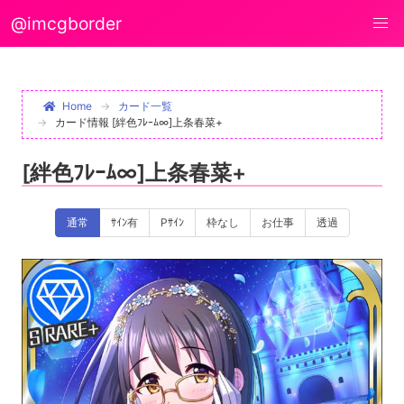
@imcgborder
Home
カード一覧
カード情報 [絆色ﾌﾚｰﾑ∞]上条春菜+
[絆色ﾌﾚｰﾑ∞]上条春菜+
通常
ｻｲﾝ有
Pｻｲﾝ
枠なし
お仕事
透過