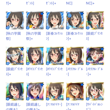
ｸ]+
ｾﾞﾝﾄ]
ｾﾞﾝﾄ]+
NC]
NC]+
[秋の学園
[秋の学園
[新春ｺﾚｸｼｮ
[新春ｺﾚｸｼｮ
[眼鏡ﾌﾟﾘﾝｾ
祭]
祭]+
ﾝ]
ﾝ]+
ｽ]
[眼鏡ﾌﾟﾘﾝｾ
[ﾎﾜｲﾄﾌﾟﾘﾝｾ
[ﾎﾜｲﾄﾌﾟﾘﾝｾ
[ﾒﾓﾘｱﾙ･ﾌﾞﾙ
[ﾒﾓﾘｱﾙ･ﾌﾞﾙ
ｽ]+
ｽ]
ｽ]+
ｰ]
ｰ]+
[眼鏡越し
[眼鏡越し
[ｱﾆﾏﾙﾃｲﾏｰ]
[ｱﾆﾏﾙﾃｲﾏ
[ｻﾊﾞｲﾊﾞﾙﾚﾝ
の輝き]
の輝き]+
ｰ]+
ｽﾞ]