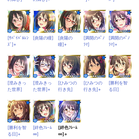
[ｻﾊﾞｲﾊﾞﾙﾚﾝ
[炎陽の瞳]
[炎陽の
[満開のﾊﾟﾉ
[満開のﾊﾟﾉ
ｽﾞ]+
瞳]+
ﾗﾏ]
ﾗﾏ]+
[澄みきっ
[澄みきっ
[ひみつの
[ひみつの
[勝利を智
た世界]
た世界]+
行き先]
行き先]+
る日]
[勝利を智
[絆色ﾌﾚｰﾑ
[絆色ﾌﾚｰﾑ
る日]+
∞]
∞]+