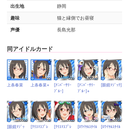
出生地
静岡
趣味
猫と縁側でお昼寝
声優
長島光那
同アイドルカード
上条春菜
上条春菜+
[ｱﾆﾊﾞｰｻﾘｰ
[ｱﾆﾊﾞｰｻﾘｰ
[眼鏡ﾏｼﾞｯｸ]
ﾌﾞﾙｰ]
ﾌﾞﾙｰ]+
[眼鏡ﾏｼﾞｯ
[ｸﾘｽﾏｽﾌﾟﾚ
[ｸﾘｽﾏｽﾌﾟﾚ
[ﾛﾜｲﾔﾙｽﾀｲﾙ
[ﾛﾜｲﾔﾙｽﾀｲﾙ