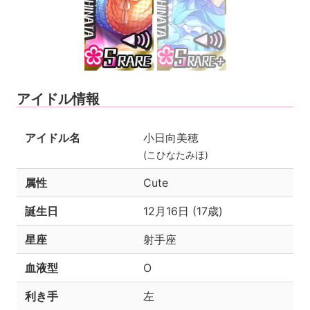
アイドル情報
アイドル名
小日向美穂
(こひなたみほ)
属性
Cute
誕生日
12月16日 (17歳)
星座
射手座
血液型
O
利き手
左