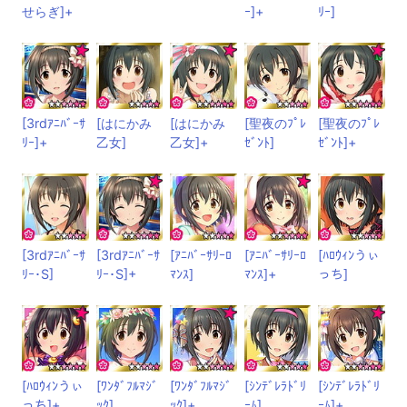
せらぎ]+
ｰ]+
ﾘｰ]
[3rdｱﾆﾊﾞｰｻ
[はにかみ
[はにかみ
[聖夜のﾌﾟﾚ
[聖夜のﾌﾟﾚ
ﾘｰ]+
乙女]
乙女]+
ｾﾞﾝﾄ]
ｾﾞﾝﾄ]+
[3rdｱﾆﾊﾞｰｻ
[3rdｱﾆﾊﾞｰｻ
[ｱﾆﾊﾞｰｻﾘｰﾛ
[ｱﾆﾊﾞｰｻﾘｰﾛ
[ﾊﾛｳｨﾝうぃ
ﾘｰ･S]
ﾘｰ･S]+
ﾏﾝｽ]
ﾏﾝｽ]+
っち]
[ﾊﾛｳｨﾝうぃ
[ﾜﾝﾀﾞﾌﾙﾏｼﾞ
[ﾜﾝﾀﾞﾌﾙﾏｼﾞ
[ｼﾝﾃﾞﾚﾗﾄﾞﾘ
[ｼﾝﾃﾞﾚﾗﾄﾞﾘ
っち]+
ｯｸ]
ｯｸ]+
ｰﾑ]
ｰﾑ]+