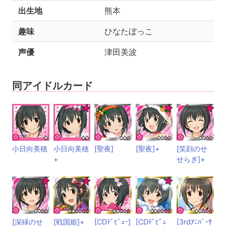
出生地
熊本
趣味
ひなたぼっこ
声優
津田美波
同アイドルカード
小日向美穂
小日向美穂
[聖夜]
[聖夜]+
[笑顔のせ
+
せらぎ]+
[深緑のせ
[戦国姫]+
[CDﾃﾞﾋﾞｭｰ]
[CDﾃﾞﾋﾞｭ
[3rdｱﾆﾊﾞｰｻ