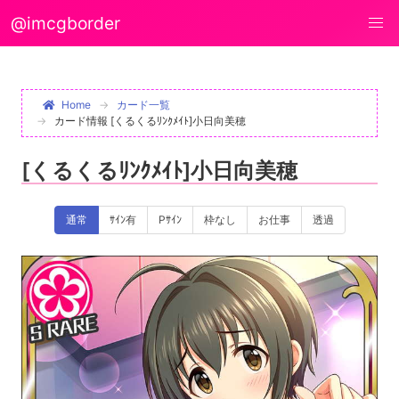
@imcgborder
Home
カード一覧
カード情報 [くるくるﾘﾝｸﾒｲﾄ]小日向美穂
[くるくるﾘﾝｸﾒｲﾄ]小日向美穂
通常
ｻｲﾝ有
Pｻｲﾝ
枠なし
お仕事
透過