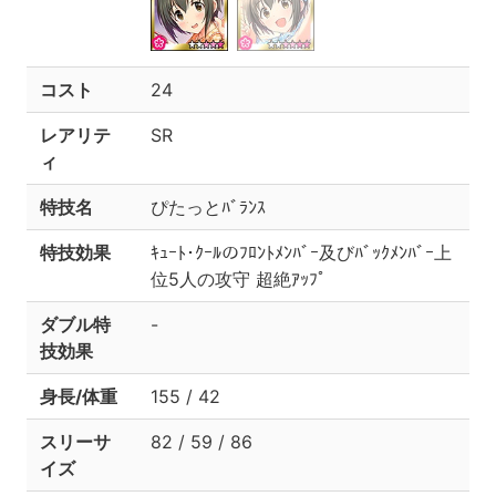
コスト
24
レアリテ
SR
ィ
特技名
ぴたっとﾊﾞﾗﾝｽ
特技効果
ｷｭｰﾄ･ｸｰﾙのﾌﾛﾝﾄﾒﾝﾊﾞｰ及びﾊﾞｯｸﾒﾝﾊﾞｰ上
位5人の攻守 超絶ｱｯﾌﾟ
ダブル特
-
技効果
身長/体重
155 / 42
スリーサ
82 / 59 / 86
イズ