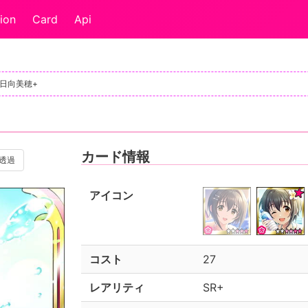
ion
Card
Api
小日向美穂+
カード情報
透過
アイコン
コスト
27
レアリティ
SR+