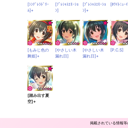
[ｼﾝﾃﾞﾚﾗﾄﾞﾘｰ
[ﾌﾟﾚｼｬｽｴﾓｰｼｮ
[ﾌﾟﾚｼｬｽｴﾓｰｼｮ
[ﾎﾜｲﾄﾆｭｰｲ
ﾑ]+
ﾝ]
ﾝ]+
[もみじ色の
[やさしい木
[やさしい木
[P.C.S]
舞姫]+
漏れ日]
漏れ日]+
[踏み出す夏
空]+
掲載されている情報等