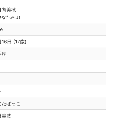
日向美穂
ひなたみほ)
te
月16日 (17歳)
手座
本
なたぼっこ
田美波