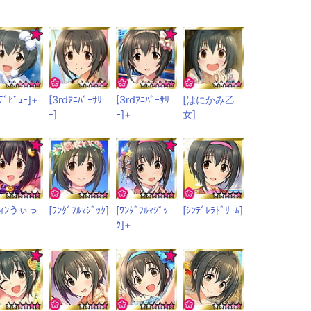
ﾃﾞﾋﾞｭｰ]+
[3rdｱﾆﾊﾞｰｻﾘ
[3rdｱﾆﾊﾞｰｻﾘ
[はにかみ乙
ｰ]
ｰ]+
女]
ﾛｳｨﾝうぃっ
[ﾜﾝﾀﾞﾌﾙﾏｼﾞｯｸ]
[ﾜﾝﾀﾞﾌﾙﾏｼﾞｯ
[ｼﾝﾃﾞﾚﾗﾄﾞﾘｰﾑ]
+
ｸ]+