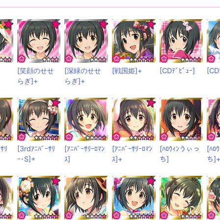
[笑顔のせせ
[深緑のせせ
[戦国姫]+
[CDﾃﾞﾋﾞｭｰ]
[CD
らぎ]+
らぎ]+
ｰｻﾘ
[3rdｱﾆﾊﾞｰｻﾘ
[ｱﾆﾊﾞｰｻﾘｰﾛﾏﾝ
[ｱﾆﾊﾞｰｻﾘｰﾛﾏﾝ
[ﾊﾛｳｨﾝうぃっ
[ﾊ
ｰ･S]+
ｽ]
ｽ]+
ち]
ち]