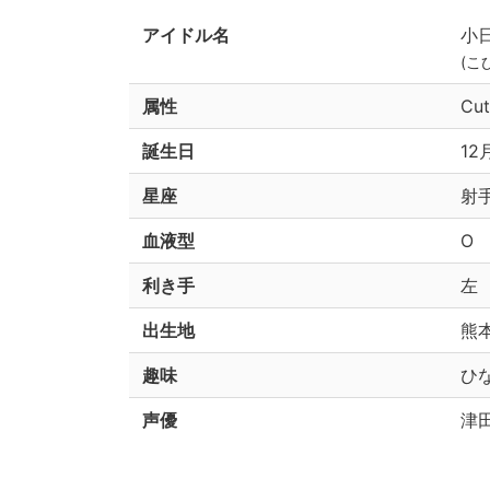
アイドル名
小
(こ
属性
Cu
誕生日
12
星座
射
血液型
O
利き手
左
出生地
熊
趣味
ひ
声優
津