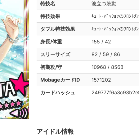
特技名
波立つ鼓動
特技効果
ｷｭｰﾄ･ﾊﾟｯｼｮﾝのﾌﾛﾝ
ダブル特技効果
ｷｭｰﾄ･ﾊﾟｯｼｮﾝのﾌﾛﾝ
身長/体重
155 / 42
スリーサイズ
82 / 59 / 86
初期攻/守
10968 / 8568
MobageカードID
1571202
カードハッシュ
249777f6a3c93b2e
アイドル情報