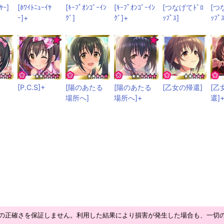
ﾔｰ]
[ﾎﾜｲﾄﾆｭｰｲﾔ
[ｷｰﾌﾟｵﾝｺﾞｰｲﾝ
[ｷｰﾌﾟｵﾝｺﾞｰｲﾝ
[つなげてﾄﾞﾛ
[つ
ｰ]+
ｸﾞ]
ｸﾞ]+
ｯﾌﾟｽ]
ｯﾌﾟ
[P.C.S]+
[陽のあたる
[陽のあたる
[乙女の帰還]
[乙
場所へ]
場所へ]+
還]
の正確さを保証しません。利用した結果により損害が発生した場合も、一切