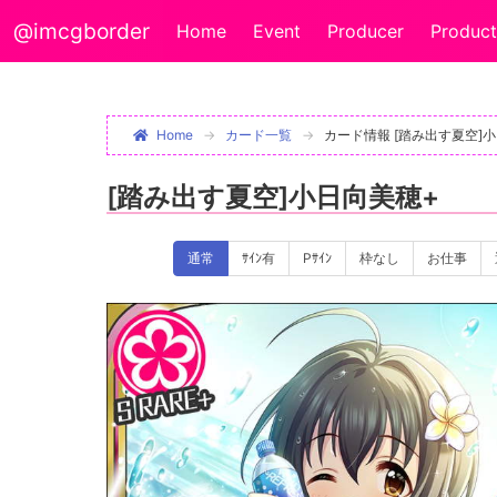
@imcgborder
Home
Event
Producer
Product
Home
カード一覧
カード情報 [踏み出す夏空]
[踏み出す夏空]小日向美穂+
通常
ｻｲﾝ有
Pｻｲﾝ
枠なし
お仕事