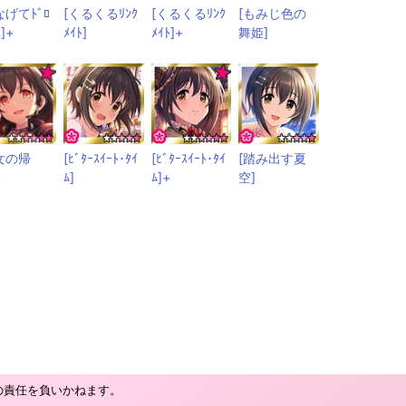
なげてﾄﾞﾛ
[くるくるﾘﾝｸ
[くるくるﾘﾝｸ
[もみじ色の
ｽ]+
ﾒｲﾄ]
ﾒｲﾄ]+
舞姫]
女の帰
[ﾋﾞﾀｰｽｲｰﾄ･ﾀｲ
[ﾋﾞﾀｰｽｲｰﾄ･ﾀｲ
[踏み出す夏
+
ﾑ]
ﾑ]+
空]
の責任を負いかねます。