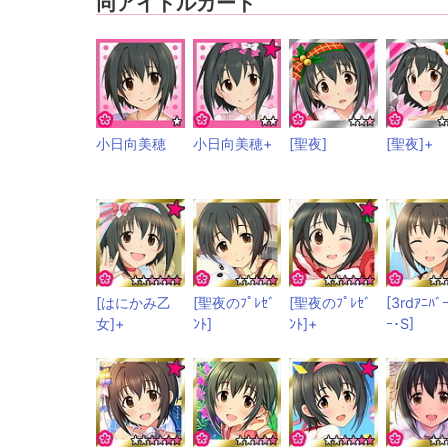
同アイドルカード
小日向美穂
小日向美穂+
[聖夜]
[聖夜]+
[はにかみ乙
[聖夜のﾌﾟﾚｾﾞ
[聖夜のﾌﾟﾚｾﾞ
[3rdｱﾆﾊﾞ
女]+
ﾝﾄ]
ﾝﾄ]+
ｰ･S]