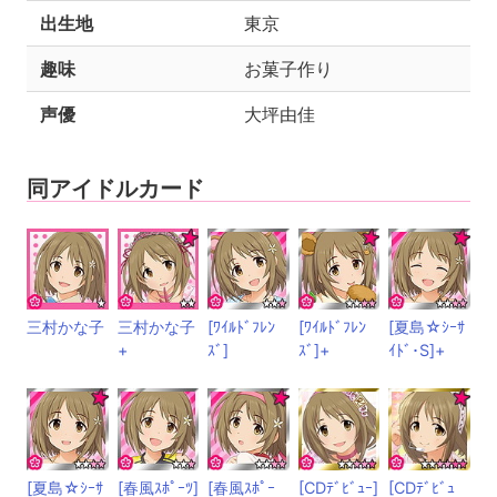
出生地
東京
趣味
お菓子作り
声優
大坪由佳
同アイドルカード
三村かな子
三村かな子
[ﾜｲﾙﾄﾞﾌﾚﾝ
[ﾜｲﾙﾄﾞﾌﾚﾝ
[夏島☆ｼｰｻ
+
ｽﾞ]
ｽﾞ]+
ｲﾄﾞ･S]+
[夏島☆ｼｰｻ
[春風ｽﾎﾟｰﾂ]
[春風ｽﾎﾟｰ
[CDﾃﾞﾋﾞｭｰ]
[CDﾃﾞﾋﾞｭ