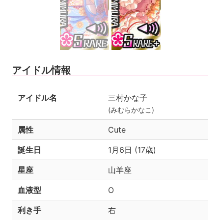
アイドル情報
アイドル名
三村かな子
(みむらかなこ)
属性
Cute
誕生日
1月6日 (17歳)
星座
山羊座
血液型
O
利き手
右