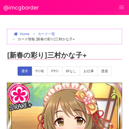
@imcgborder
Home
カード一覧
カード情報 [新春の彩り]三村かな子+
[新春の彩り]三村かな子+
通常
ｻｲﾝ有
Pｻｲﾝ
枠なし
お仕事
透過