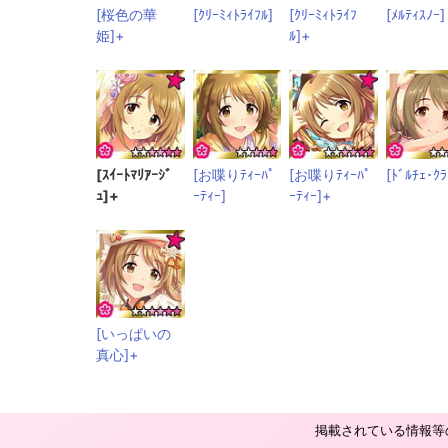
[桜色の華
[ｸﾘｰﾐｨﾄﾗｲﾌﾙ]
[ｸﾘｰﾐｨﾄﾗｲﾌ
[ﾒﾙﾃｨｽﾉｰ]
姫]+
ﾙ]+
[ｽｲｰﾄﾏﾘｱｰｼﾞ
[お喋りﾃｨｰﾊﾟ
[お喋りﾃｨｰﾊﾟ
[ﾄﾞﾙﾁｪ･ｸﾗ
ｭ]+
ｰﾃｨｰ]
ｰﾃｨｰ]+
[いっぱいの
真心]+
掲載されている情報等