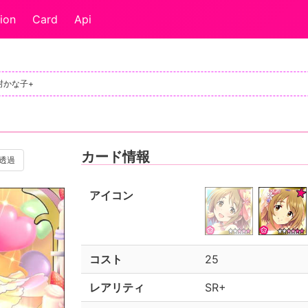
ion
Card
Api
三村かな子+
カード情報
透過
アイコン
コスト
25
レアリティ
SR+