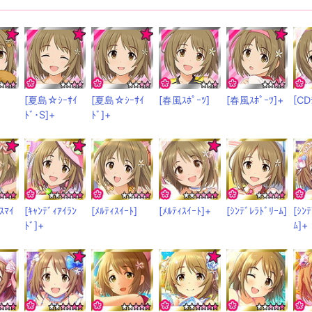
[夏島☆ｼｰｻｲ
[夏島☆ｼｰｻｲ
[春風ｽﾎﾟｰﾂ]
[春風ｽﾎﾟｰﾂ]+
[CD
ﾄﾞ･S]+
ﾄﾞ]+
ﾏｲ
[ｷｬﾝﾃﾞｨｱｲﾗﾝ
[ﾒﾙﾃｨｽｲｰﾄ]
[ﾒﾙﾃｨｽｲｰﾄ]+
[ｼﾝﾃﾞﾚﾗﾄﾞﾘｰﾑ]
[ｼﾝ
ﾄﾞ]+
ﾑ]+