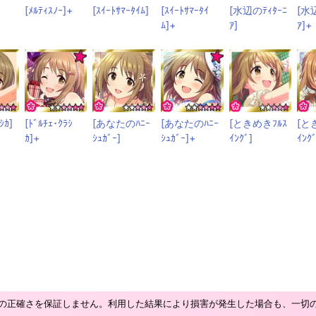
[ﾒﾙﾃｨｽﾉｰ]+
[ｽｲｰﾄｻﾏｰﾀｲﾑ]
[ｽｲｰﾄｻﾏｰﾀｲ
[水辺のﾃｨﾀｰﾆ
[水
ﾑ]+
ｱ]
ｱ]+
ｼｶ]
[ﾄﾞﾙﾁｪ･ｸﾗｼ
[あなたのﾊﾆｰ
[あなたのﾊﾆｰ
[ときめきﾌﾙｽ
[と
ｶ]+
ｼｭｶﾞｰ]
ｼｭｶﾞｰ]+
ｲﾝｸﾞ]
ｲﾝｸ
の正確さを保証しません。利用した結果により損害が発生した場合も、一切