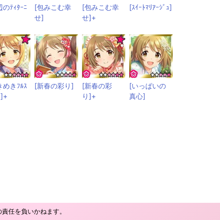
辺のﾃｨﾀｰﾆ
[包みこむ幸
[包みこむ幸
[ｽｲｰﾄﾏﾘｱｰｼﾞｭ]
せ]
せ]+
きめきﾌﾙｽ
[新春の彩り]
[新春の彩
[いっぱいの
ﾞ]+
り]+
真心]
の責任を負いかねます。