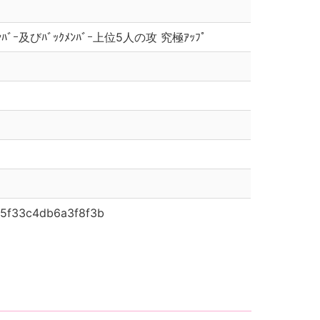
ﾄﾒﾝﾊﾞｰ及びﾊﾞｯｸﾒﾝﾊﾞｰ上位5人の攻 究極ｱｯﾌﾟ
5f33c4db6a3f8f3b