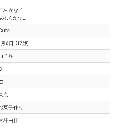
三村かな子
(みむらかなこ)
Cute
1月6日 (17歳)
山羊座
O
右
東京
お菓子作り
大坪由佳