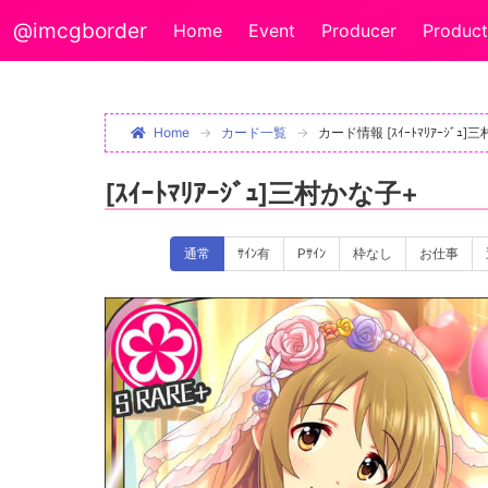
@imcgborder
Home
Event
Producer
Product
Home
カード一覧
カード情報 [ｽｲｰﾄﾏﾘｱｰｼﾞｭ]
[ｽｲｰﾄﾏﾘｱｰｼﾞｭ]三村かな子+
通常
ｻｲﾝ有
Pｻｲﾝ
枠なし
お仕事