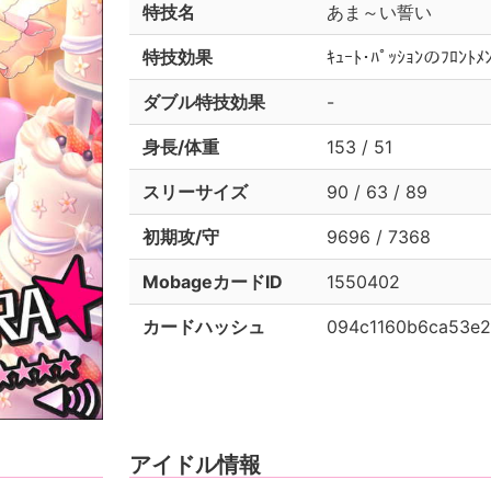
特技名
あま～い誓い
特技効果
ｷｭｰﾄ･ﾊﾟｯｼｮﾝのﾌﾛﾝ
ダブル特技効果
-
身長/体重
153 / 51
スリーサイズ
90 / 63 / 89
初期攻/守
9696 / 7368
MobageカードID
1550402
カードハッシュ
094c1160b6ca53e2
アイドル情報