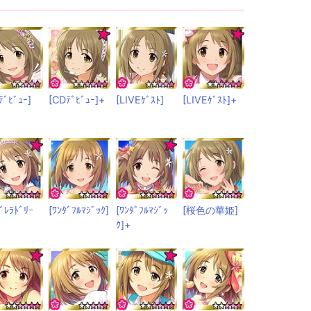
ﾃﾞﾋﾞｭｰ]
[CDﾃﾞﾋﾞｭｰ]+
[LIVEｹﾞｽﾄ]
[LIVEｹﾞｽﾄ]+
ﾃﾞﾚﾗﾄﾞﾘｰ
[ﾜﾝﾀﾞﾌﾙﾏｼﾞｯｸ]
[ﾜﾝﾀﾞﾌﾙﾏｼﾞｯ
[桜色の華姫]
ｸ]+