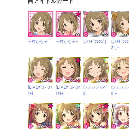
同アイドルカード
三村かな子
三村かな子+
[ﾜｲﾙﾄﾞﾌﾚﾝｽﾞ]
[ﾜｲﾙﾄﾞﾌﾚﾝ
ｽﾞ]+
[LIVEｹﾞｽﾄ･ｽﾏ
[LIVEｹﾞｽﾄ･ｽﾏ
[ふわふわｽﾏｲ
[ふわふわｽ
ｲﾙ]
ｲﾙ]+
ﾙ]
ﾙ]+