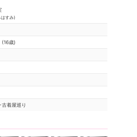
実
みはすみ)
 (16歳)
ｸﾞ･古着屋巡り