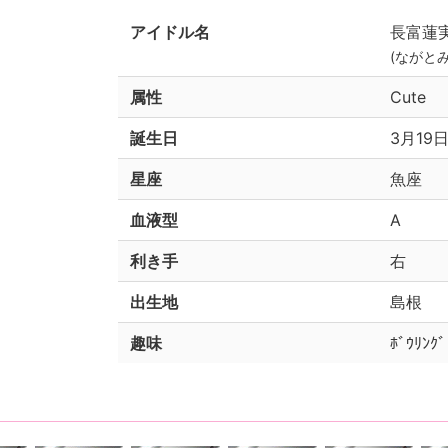
アイドル名
長富蓮
(ながと
属性
Cute
誕生日
3月19日
星座
魚座
血液型
A
利き手
右
出生地
島根
趣味
ﾎﾞｳﾘﾝ