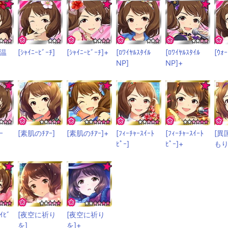
り温
[ｼｬｲﾆｰﾋﾞｰﾁ]
[ｼｬｲﾆｰﾋﾞｰﾁ]+
[ﾛﾜｲﾔﾙｽﾀｲﾙ
[ﾛﾜｲﾔﾙｽﾀｲﾙ
[ｳｫ
NP]
NP]+
ｰ
[素肌のﾁｱｰ]
[素肌のﾁｱｰ]+
[ﾌｨｰﾁｬｰｽｲｰﾄ
[ﾌｨｰﾁｬｰｽｲｰﾄ
[異
ﾋﾟｰ]
ﾋﾟｰ]+
もり
ｲﾋﾞ
[夜空に祈り
[夜空に祈り
を]
を]+