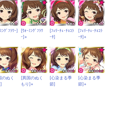
ｰﾐﾝｸﾞﾌﾗﾜｰ]
[ｳｫｰﾐﾝｸﾞﾌﾗﾜ
[ﾌｪﾘｰﾁｪ･ﾁｮｺﾗ
[ﾌｪﾘｰﾁｪ･ﾁｮｺﾗ
ｰ]+
ｰﾀ]
ｰﾀ]+
国のぬく
[異国のぬく
[心染まる季
[心染まる季
]
もり]+
節]
節]+