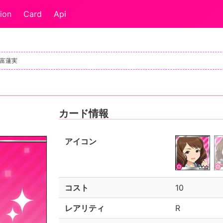
ion
Card
Api
長富蓮実
カード情報
アイコン
コスト
10
レアリティ
R