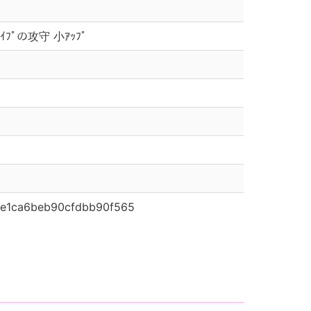
ﾝﾀｲﾌﾟの攻守 小ｱｯﾌﾟ
de1ca6beb90cfdbb90f565