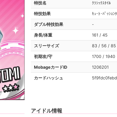
特技名
ｸﾗｼｯｸｽﾀｲﾙ
特技効果
ｷｭｰﾄ･ﾊﾟｯｼｮ
ダブル特技効果
-
身長/体重
161 / 45
スリーサイズ
83 / 56 / 85
初期攻/守
1700 / 1940
MobageカードID
1206201
カードハッシュ
5f9fdc0feb
アイドル情報