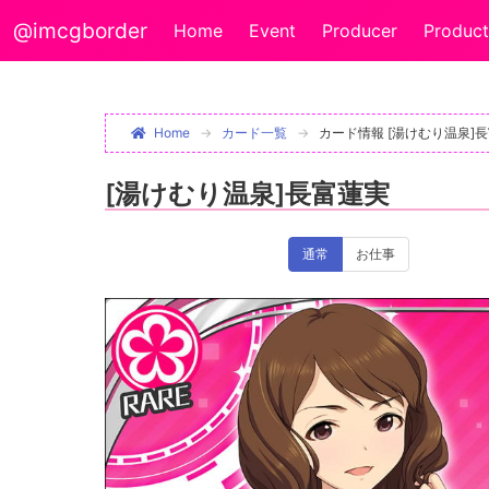
@imcgborder
Home
Event
Producer
Product
Home
カード一覧
カード情報 [湯けむり温泉]
[湯けむり温泉]長富蓮実
通常
お仕事