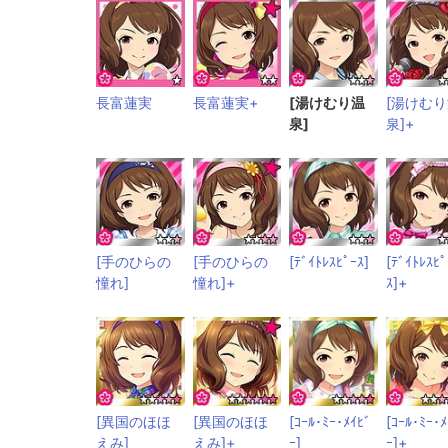
長富蓮実
長富蓮実+
[湯けむり温
[湯けむ
泉]
泉]+
[手のひらの
[手のひらの
[ﾃﾞｲﾄﾚｽﾋﾟｰｽ]
[ﾃﾞｲﾄﾚｽﾋﾟ
憧れ]
憧れ]+
ｽ]+
[異国のほほ
[異国のほほ
[ｺｰﾙ･ﾐｰ･ﾒｲﾋﾞ
[ｺｰﾙ･ﾐｰ･ﾒ
えみ]
えみ]+
ｰ]
ｰ]+