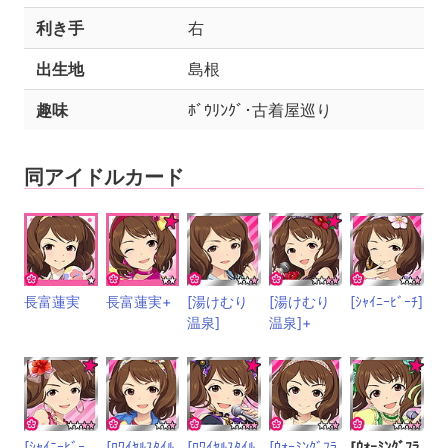
利き手
右
出生地
島根
趣味
ﾎﾞｳﾘﾝｸﾞ･古着屋巡り
同アイドルカード
長富蓮実
長富蓮実+
[湯けむり
[湯けむり
[ｼｬｲﾆｰﾋﾞｰﾁ]
温泉]
温泉]+
[ｼｬｲﾆｰﾋﾞｰ
[ﾛﾜｲﾔﾙｽﾀｲﾙ
[ﾛﾜｲﾔﾙｽﾀｲﾙ
[ｳｫｰﾐﾝｸﾞﾌﾗ
[ｳｫｰﾐﾝｸﾞﾌﾗ