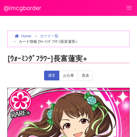
@imcgborder
Home
カード一覧
カード情報 [ｳｫｰﾐﾝｸﾞﾌﾗﾜｰ]長富蓮実+
[ｳｫｰﾐﾝｸﾞﾌﾗﾜｰ]長富蓮実+
通常
お仕事
透過