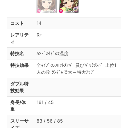
コスト
14
レアリテ
R+
ィ
特技名
ﾊﾝﾄﾞﾒｲﾄﾞの温度
特技効果
全ﾀｲﾌﾟのﾌﾛﾝﾄﾒﾝﾊﾞｰ及びﾊﾞｯｸﾒﾝﾊﾞｰ上位1
人の攻 ﾗﾝﾀﾞﾑで大～特大ｱｯﾌﾟ
ダブル特
-
技効果
身長/体
161 / 45
重
スリーサ
83 / 56 / 85
イズ