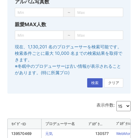
アルバム写真数
～
親愛MAX人数
～
現在、1,130,201 名のプロデューサーを検索可能です。
検索条件ごとに最大 10,000 名までの検索結果を取得で
きます。
※冬眠中のプロデューサーは古い情報が表示されること
があります。(特に所属プロ)
検索
クリア
表示件数:
プロデューサー名
ﾌﾟﾛﾀﾞｸｼｮﾝ名
ﾓﾊﾞｹﾞｰID
ﾌﾟﾛﾀﾞｸｼｮﾝID
139570469
元気
130577
WebMoney