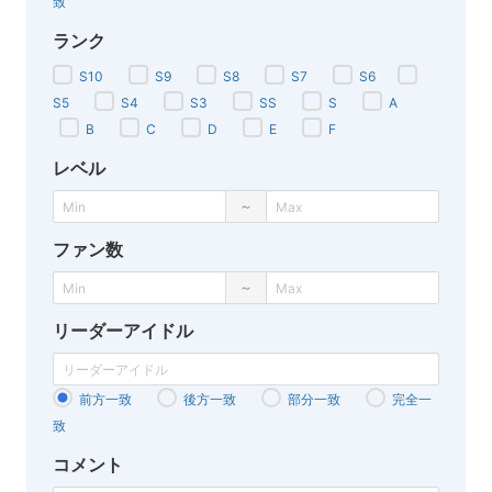
致
ランク
S10
S9
S8
S7
S6
S5
S4
S3
SS
S
A
B
C
D
E
F
レベル
～
ファン数
～
リーダーアイドル
前方一致
後方一致
部分一致
完全一
致
コメント