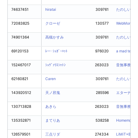
74637451
hiratai
309761
たのしいよ
72083825
クローゼ
130577
WebMoney
74901364
高槻かすみ
309761
たのしいよ
69120153
ﾚ一･ｼｭｶﾞｰﾊｯﾄ
976020
a mad tea pa
152467017
ｼｭｳﾞｧﾘｴｼｬﾄﾝ
263023
音無事務所
62160821
Caren
309761
たのしいよ
143920512
天ノ邪鬼
285596
エターナル
130713828
あきら
263023
音無事務所
135352871
まてりあ
538258
Homem@d
126579501
三点リダ
274334
LiMiT×BREA