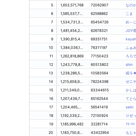
5
1,653,571,768
72062907
なの
6
1,585,537,759
62598862
こま
7
1,534,731,339
65454726
め～
8
1,481,454,247
62678321
JOY
9
1,390,815,424
69351751
kaya
10
1,384,036,104
76311197
ふぁ
11
1,262,818,869
77150423
ろろ
12
1,243,778,876
60513802
shin
13
1,238,286,567
10583564
或斗
14
1,215,608,958
78224398
ゼニ
15
1,211,349,000
63344615
かし
16
1,207,436,712
65162544
てと
17
1,204,465,454
56541419
saiki
18
1,192,339,282
72150924
りぜ
19
1,185,996,482
32281714
ﾌﾘｰﾏｿ
20
1,183,750,668
43422954
もじ