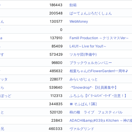
か
186443
飴箱
200548
ばーてょんぷろだくしょん
じん
130577
WebMoney
君
0
ha
137910
Famill Production ～クリスマスVer～
み
85409
L4U!!～Live for You!!～
です
573429
ツカサ団(準備中)
96600
ブラックウェルカンパニー
★
485632
相葉ちゃんのFlowerGarden!一周年♪
ヤッタ
228077
みらいがじぇっと
はら
539640
･*Snowdrop*･【社員募集中】
らぽっど
112313
ふろふら【ﾄﾞﾘｰﾑﾒﾝﾊﾞｰﾘｰﾀﾞｰ注意！】
344835
〓 そふぱん ! [募]
っと
520120
柿の種 ライブ フェスティバル
23843
ゃ兄
460333
ヴァルグリンド