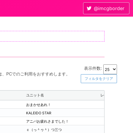
@imcgborder
表示件数:
は、PCでのご利用をおすすめします。
フィルタをクリア
ユニット名
レベル
ラ
おまかせあれ！
308
S4
KALEIDO STAR
236
S3
アニバお疲れさまでした！
210
SS
ｃ（っ＾ヮ＾）つ三つ
285
S4