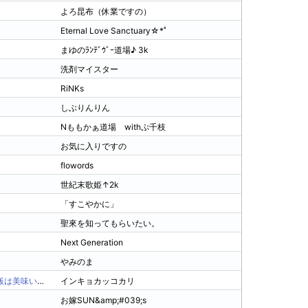
よろ昆布（休業ですの）
304
S5
Eternal Love Sanctuary☆*ﾟ
350
S4
まゆのﾗﾝﾃﾞｳﾞｰ道場♪ 3k
350
S5
洗剤マイスター
310
S3
RiNKs
200
SS
しぶりんりん
320
S3
Nももかぁ道場 withぷ千枝
290
S3
お気に入りですの
325
S3
flowords
254
S3
世紀末歌姫↑2k
240
S4
「すこやかに」
231
S4
聖來を知ってもらいたい。
327
SS
Next Generation
292
S5
やみのま
340
S4
ADACHI&amp;#039;s Kitchen ～神の飯は美味い～
インキョカッコカリ
327
S4
お嫁SUN&amp;#039;s
333
S3