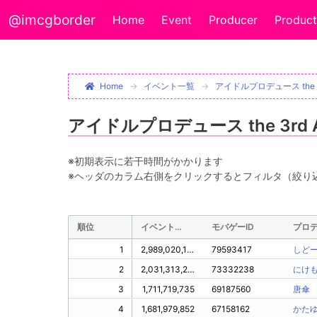
@imcgborder
Home
Event
Producer
Product
Home
イベント一覧
アイドルプロデュース the 3r
アイドルプロデュース the 3rd 
※初期表示に若干時間がかかります
※ヘッダのカラム右側をクリックするとフィルタ（絞り
順位
イベントPt
モバゲーID
プロ
1
2,989,020,116
79593417
しど
2
2,031,313,294
73332238
にけ
3
1,711,719,735
69187560
唐傘
4
1,681,979,852
67158162
かた