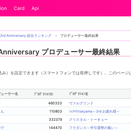
ion
Card
Api
d Anniversary 総合ランキング
プロデューサー最終結果
Anniversary プロデューサー最終結果
込み）を設定できます（スマートフォンでは長押しです）。このページ
デューサー名
ﾌﾟﾛﾀﾞｸｼｮﾝ名
ﾌﾟﾛﾀﾞｸｼｮﾝID
ー
460333
ヴァルグリンド
もん
110803
ｼｪｱﾊｳｽseyama～3rd お疲れ様～
332379
クリスタル・トーキョー
ゆで
144470
フラダンス～半引退勢の集い～