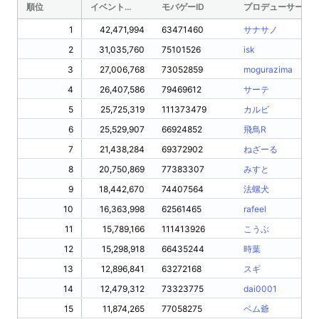
順位
イベントPt
モバゲーID
プロデューサー名
1
42,471,994
63471460
サナサノ
2
31,035,760
75101526
isk
3
27,006,768
73052859
mogurazima
4
26,407,586
79469612
サーテ
5
25,725,319
111373479
カルビ
6
25,529,907
66924852
飛鳥R
7
21,438,284
69372902
ねざーる
8
20,750,869
77383307
みすと
9
18,442,670
74407564
法螺犬
10
16,363,998
62561465
rafeel
11
15,789,166
111413926
こうぶ
12
15,298,918
66435244
時葉
13
12,896,841
63272168
スギ
14
12,479,312
73323775
dai0001
15
11,874,265
77058275
ベム爺