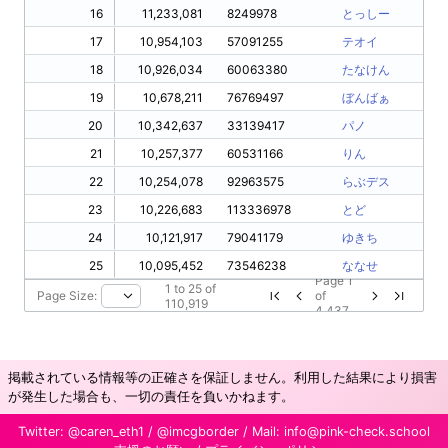
16
11,233,081
8249978
とっしー
17
10,954,103
57091255
テオイ
18
10,926,034
60063380
たなけん
19
10,678,211
76769497
ぼんばぁ
20
10,342,637
33139417
パノ
21
10,257,377
60531166
りん
22
10,254,078
92963575
らぶデス
23
10,226,683
113336978
とど
24
10,121,917
79041179
ゆきち
25
10,095,452
73546238
ななせ
Page
1
1
to
25
of
Page Size:
of
110,919
4,437
掲載されている情報等の正確さを保証しません。利用した結果により損害
が発生した場合も、一切の責任を負いかねます。
Twitter:
@caren_eth1
/
@imcgborder
/ Mail:
info@pink-check.school