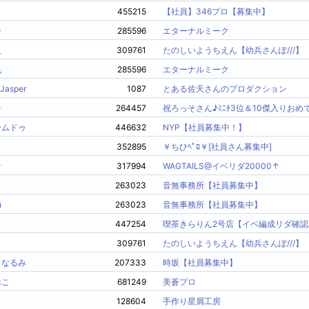
455215
【社員】346プロ【募集中】
ー
285596
エターナルミーク
人
309761
たのしいようちえん【幼兵さんぽ///】
丸
285596
エターナルミーク
Jasper
1087
とある佐天さんのプロダクション
そ
264457
祝ろっそさん♪ﾐﾆﾁ3位＆10傑入りおめ
ームドゥ
446632
NYP【社員募集中！】
352895
￥ちひﾍﾟﾛ￥[社員さん募集中]
ケ
317994
WAGTAILS@イベリダ20000↑
263023
音無事務所【社員募集中】
u
263023
音無事務所【社員募集中】
447254
喫茶きらりん2号店【イベ編成リダ確認
309761
たのしいようちえん【幼兵さんぽ///】
しなるみ
207333
時坂【社員募集中】
ぺこ
681249
美蒼プロ
128604
手作り星屑工房