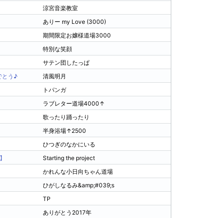
涼宮音楽教室
251
S3
ありー my Love (3000)
353
S4
期間限定お嬢様道場3000
363
S5
特別な笑顔
346
S4
サテン団したっぱ
339
S4
でとう♪
清風明月
257
S4
トパンガ
267
S4
ラブレター道場4000↑
382
S6
歌ったり踊ったり
301
S5
半身浴場↑2500
339
S5
ひつぎのなかにいる
297
S5
】
Starting the project
364
S6
かれんな小日向ちゃん道場
385
S7
ひがしなるみ&amp;#039;s
248
S4
TP
341
S5
ありがとう2017年
225
S3