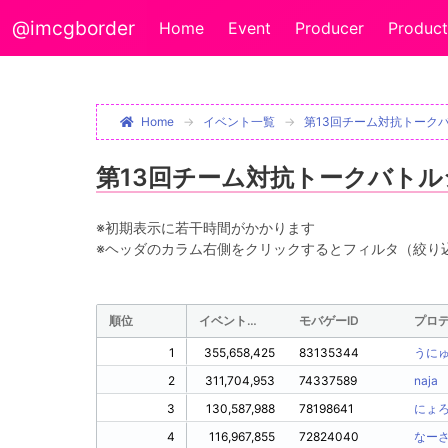
@imcgborder
Home
Event
Producer
Product
Home
イベント一覧
第13回チーム対抗トーク
第13回チーム対抗トークバトル
※初期表示に若干時間がかかります
※ヘッダのカラム右側をクリックするとフィルタ（絞り
順位
イベントPt
モバゲーID
プロ
1
355,658,425
83135344
うに
2
311,704,953
74337589
naja
3
130,587,988
78198641
にょ
4
116,967,855
72824040
なー