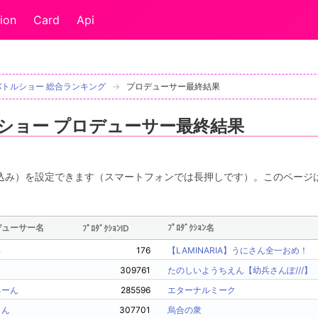
ion
Card
Api
バトルショー 総合ランキング
プロデューサー最終結果
ショー プロデューサー最終結果
込み）を設定できます（スマートフォンでは長押しです）。このページ
デューサー名
ﾌﾟﾛﾀﾞｸｼｮﾝ名
ﾌﾟﾛﾀﾞｸｼｮﾝID
ゅ
176
【LAMINARIA】うにさん全一おめ！
309761
たのしいようちえん【幼兵さんぽ///】
ろーん
285596
エターナルミーク
さん
307701
烏合の衆