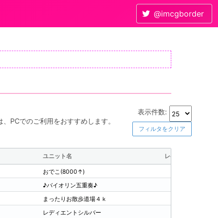
@imcgborder
表示件数:
は、PCでのご利用をおすすめします。
フィルタをクリア
ユニット名
レベル
ラ
おでこ(8000↑)
343
S4
♪バイオリン五重奏♪
339
S6
まったりお散歩道場４ｋ
353
S5
レディエントシルバー
241
S4