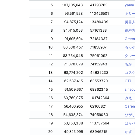
5
107,105,643
41793763
yama
6
96,561,923
110426501
あり
7
94,875,124
13480439
焚書
8
94,415,053
57161388
徳寿
9
91,695,694
72184337
Green
10
86,530,457
71858967
ろっ
11
83,754,048
75061092
クレ
12
71,370,079
74152943
ちか
13
68,774,202
44635233
ゴス
14
62,537,415
63553720
GTi
15
61,509,667
68362345
sinso
16
60,769,075
101742364
みえ
17
56,466,955
62160821
Caren
18
54,638,374
74059033
ひが
19
53,150,338
113737564
はら
20
49,825,996
63946215
かず