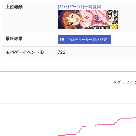
上位報酬
[ｽｳｨｰﾄｻﾏｰﾅｲﾄ]十時愛梨
最終結果
プロデューサー最終結果
モバゲーイベントID
722
※グラフと