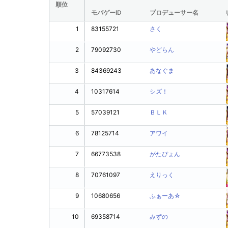
順位
モバゲーID
プロデューサー名
1
83155721
さく
2
79092730
やどらん
3
84369243
あなぐま
4
10317614
シズ！
5
57039121
ＢＬＫ
6
78125714
アワイ
7
66773538
がたぴょん
8
70761097
えりっく
9
10680656
ふぁーあ☆
10
69358714
みずの