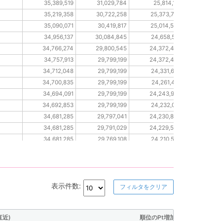
35,389,519
31,029,784
25,814,118
12,22
35,219,358
30,722,258
25,373,730
12,1
35,090,071
30,419,817
25,014,545
12,01
34,956,137
30,084,845
24,658,510
11,88
34,766,274
29,800,545
24,372,486
11,78
34,757,913
29,799,199
24,372,486
11,78
34,712,048
29,799,199
24,331,666
11,78
34,700,835
29,799,199
24,261,418
11,78
34,694,091
29,799,199
24,243,998
11,7
34,692,853
29,799,199
24,232,013
11,76
34,681,285
29,797,041
24,230,840
11,76
34,681,285
29,791,029
24,229,524
11,7
34,681,285
29,769,108
24,210,503
11,7
34,660,928
29,765,528
24,180,388
11,75
表示件数:
フィルタをクリア
直近)
順位のPt増加量(直近)