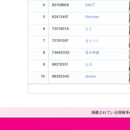
4
83108606
XACT
5
62412497
Gicchan
6
73016014
とく
7
70761097
えりっく
8
73645330
五斗米道
9
69276351
ヒロ
10
68362345
sinsou
掲載されている情報等