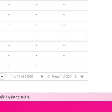
-
-
-
-
-
-
-
-
-
-
-
-
-
-
-
-
-
-
-
-
-
-
-
-
-
-
-
-
1
to
10
of
2,000
Page
1
of
200
の責任を負いかねます。