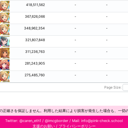
418,511,562
-
-
367,626,066
-
-
348,962,354
-
-
321,807,848
-
-
311,236,763
-
-
281,243,905
-
-
275,485,760
-
-
Page Size:
の正確さを保証しません。利用した結果により損害が発生した場合も、一切
Twitter:
@caren_eth1
/
@imcgborder
/ Mail:
info@pink-check.school
支援のお願い
/
プライバシーポリシー