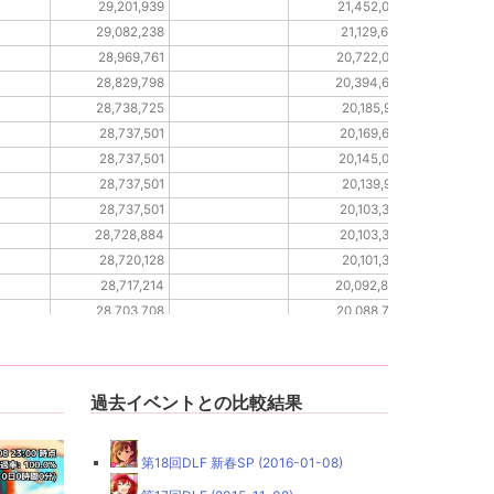
29,201,939
21,452,050
29,082,238
21,129,642
28,969,761
20,722,002
28,829,798
20,394,636
28,738,725
20,185,921
28,737,501
20,169,679
28,737,501
20,145,035
28,737,501
20,139,931
28,737,501
20,103,369
28,728,884
20,103,369
28,720,128
20,101,357
28,717,214
20,092,840
28,703,708
20,088,743
28,703,708
20,088,743
過去イベントとの比較結果
第18回DLF 新春SP (2016-01-08)