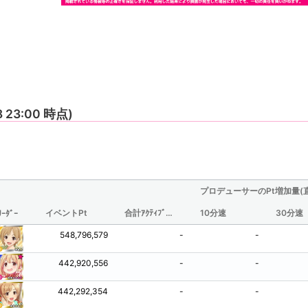
8 23:00 時点)
プロデューサーのPt増加量(
イベントPt
合計ｱｸﾃｨﾌﾞ時間(分/観測されたものからの推定値)
10分速
30分速
ﾘｰﾀﾞｰ
548,796,579
-
-
442,920,556
-
-
442,292,354
-
-