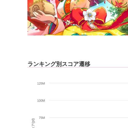
ランキング別スコア遷移
125M
100M
75M
スコア(pt)