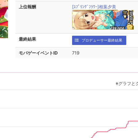
上位報酬
[ｽﾌﾟﾘﾝｸﾞﾌﾗﾜｰ]相葉夕美
最終結果
プロデューサー最終結果
モバゲーイベントID
719
※グラフと