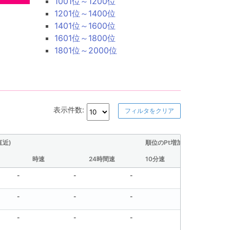
1001位～1200位
1201位～1400位
1401位～1600位
1601位～1800位
1801位～2000位
表示件数:
フィルタをクリア
直近)
順位のPt増加量(直近)
時速
24時間速
10分速
30分速
-
-
-
-
-
-
-
-
-
-
-
-