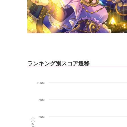
ランキング別スコア遷移
100M
80M
60M
スコア(pt)