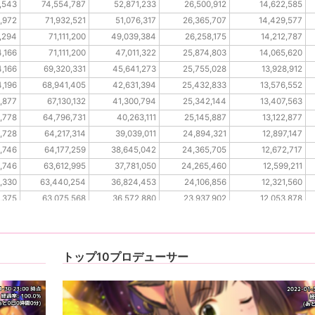
,543
74,554,787
52,871,233
26,500,912
14,622,585
,972
71,932,521
51,076,317
26,365,707
14,429,577
,294
71,111,200
49,039,384
26,258,175
14,212,787
,166
71,111,200
47,011,322
25,874,803
14,065,620
,166
69,320,331
45,641,273
25,755,028
13,928,912
,196
68,941,405
42,631,394
25,432,833
13,576,552
,877
67,130,132
41,300,794
25,342,144
13,407,563
,778
64,796,731
40,263,111
25,145,887
13,122,877
,728
64,217,314
39,039,011
24,894,321
12,897,147
,746
64,177,259
38,645,042
24,365,705
12,672,717
,746
63,612,995
37,781,050
24,265,460
12,599,211
,330
63,440,254
36,824,453
24,106,856
12,321,560
0,375
63,075,568
36,572,880
23,937,902
12,053,878
2,306
63,075,568
36,022,298
23,684,588
11,822,990
2,306
63,075,568
35,486,938
23,347,338
11,642,358
トップ10プロデューサー