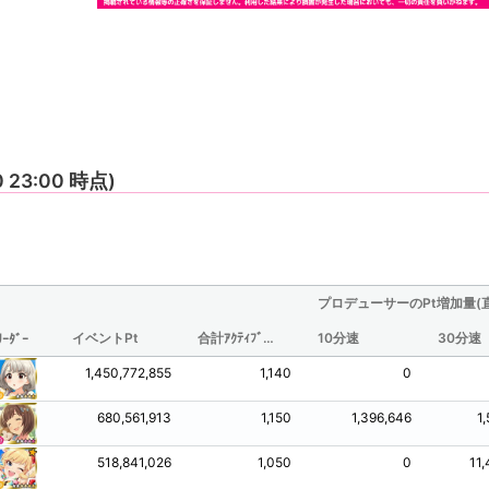
0 23:00 時点)
プロデューサーのPt増加量(
イベントPt
合計ｱｸﾃｨﾌﾞ時間(分/観測されたものからの推定値)
10分速
30分速
ﾘｰﾀﾞｰ
1,450,772,855
1,140
0
680,561,913
1,150
1,396,646
1
518,841,026
1,050
0
11,