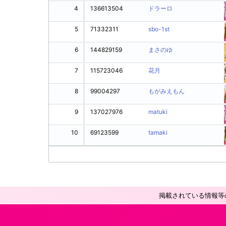
4
136613504
ドラーロ
5
71332311
sbo-1st
6
144829159
まさのゆ
7
115723046
花月
8
99004297
もがみえもん
9
137027976
matuki
10
69123599
tamaki
掲載されている情報等