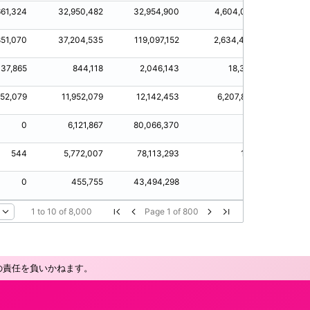
661,324
32,950,482
32,954,900
4,604,092
10,41
851,070
37,204,535
119,097,152
2,634,444
13,85
37,865
844,118
2,046,143
18,309
9,58
952,079
11,952,079
12,142,453
6,207,892
7,95
0
6,121,867
80,066,370
0
3,99
544
5,772,007
78,113,293
105
0
455,755
43,494,298
0
1
to
10
of
8,000
Page
1
of
800
の責任を負いかねます。