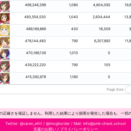
499,246,399
1,080
4,604,092
19,
493,554,530
1,040
2,634,444
13,
489,169,869
430
18,309
3
478,144,483
790
6,207,892
11,
470,189,136
1,010
0
439,222,220
790
105
415,392,678
1,160
0
Page Size:
の正確さを保証しません。利用した結果により損害が発生した場合も、一切
Twitter:
@caren_eth1
/
@imcgborder
/ Mail:
info@pink-check.school
支援のお願い
/
プライバシーポリシー