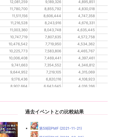
12,081,259
9,189,326
4,895,851
3,276,048
11,780,700
8,855,792
4,830,018
3,228,112
11,511,156
8,606,444
4,747,358
3,196,898
11,216,528
8,243,916
4,676,331
3,147,140
11,003,360
8,043,748
4,635,445
3,119,814
10,747,719
7,807,635
4,572,758
3,085,024
10,476,542
7,719,950
4,534,362
3,042,107
10,225,773
7,583,806
4,465,767
3,012,079
10,006,408
7,469,441
4,397,461
2,981,728
9,741,663
7,354,552
4,346,812
2,950,334
9,644,952
7,219,105
4,315,069
2,930,427
9,176,436
6,820,116
4,108,923
2,793,233
8,902,664
6,643,645
4,016,266
2,742,709
8,782,083
6,525,213
3,943,179
2,697,475
8,682,776
6,437,768
3,886,108
2,672,837
過去イベントとの比較結果
第59回PMF (2021-11-21)