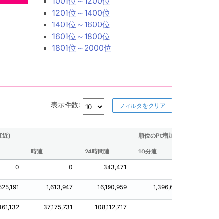
1001位～1200位
1201位～1400位
1401位～1600位
1601位～1800位
1801位～2000位
表示件数:
フィルタをクリア
直近)
順位のPt増加量(直近)
時速
24時間速
10分速
30分速
0
0
343,471
0
,525,191
1,613,947
16,190,959
1,396,646
1,5
461,132
37,175,731
108,112,717
0
11,4