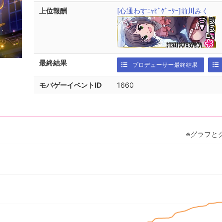
上位報酬
[心通わすﾆｬﾋﾞｹﾞｰﾀｰ]前川みく
最終結果
プロデューサー最終結果
モバゲーイベントID
1660
※グラフと