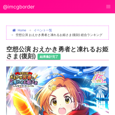
@imcgborder
Home
イベント一覧
空想公演 おえかき勇者と凍れるお姫さま(復刻) 総合ランキング
空想公演 おえかき勇者と凍れるお姫
さま(復刻)
結果集計完了