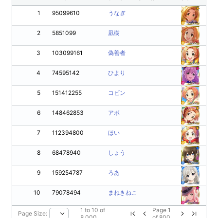
1
95099610
うなぎ
2
5851099
凪樹
3
103099161
偽善者
4
74595142
ひより
5
151412255
コビン
6
148462853
アボ
7
112394800
ほい
8
68478940
しょう
9
159254787
ろあ
10
79078494
まねきねこ
1
to
10
of
Page
1
Page Size:
8,000
of
800