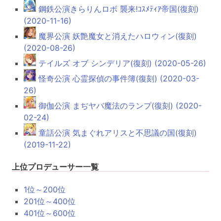
鋼鉄公演きらりんロボ 襲来!ｺｽﾒﾃｨｱ帝国(復刻)
(2020-11-16)
魔界公演 妖艶魔女と消えたハロウィン(復刻)
(2020-08-26)
テイルズ オブ シンデリア(復刻) (2020-05-26)
怪奇公演 心霊探偵の事件簿(復刻) (2020-03-
26)
御伽公演 まぢヤバ魔法のランプ(復刻) (2020-
02-24)
童話公演 気まぐれアリスと不思議の国(復刻)
(2019-11-22)
上位プロデューサー一覧
1位～200位
201位～400位
401位～600位