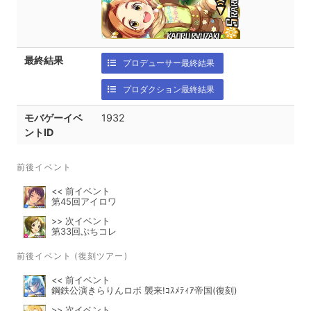
最終結果
プロデューサー最終結果
プロダクション最終結果
モバゲーイベ
1932
ントID
前後イベント
<< 前イベント
第45回アイロワ
>> 次イベント
第33回ぷちコレ
前後イベント (復刻ツアー)
<< 前イベント
鋼鉄公演きらりんロボ 襲来!ｺｽﾒﾃｨｱ帝国(復刻)
>> 次イベント