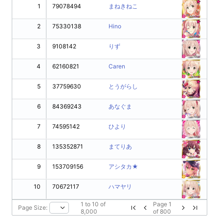
1
79078494
まねきねこ
2
75330138
Hino
3
9108142
りず
4
62160821
Caren
5
37759630
とうがらし
6
84369243
あなぐま
7
74595142
ひより
8
135352871
まてりあ
9
153709156
アシタカ★
10
70672117
ハマヤリ
1
to
10
of
Page
1
Page Size:
8,000
of
800