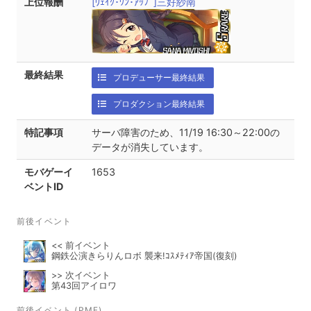
上位報酬
[ｳｪｲｸ･ﾜﾝ･ｱｯﾌﾟ]三好紗南
最終結果
プロデューサー最終結果
プロダクション最終結果
特記事項
サーバ障害のため、11/19 16:30～22:00の
データが消失しています。
モバゲーイ
1653
ベントID
前後イベント
<< 前イベント
鋼鉄公演きらりんロボ 襲来!ｺｽﾒﾃｨｱ帝国(復刻)
>> 次イベント
第43回アイロワ
前後イベント (PMF)