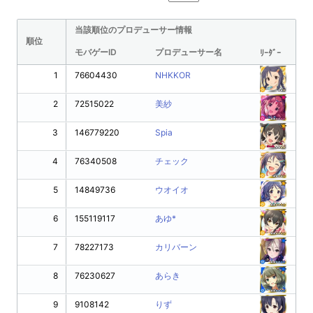
当該順位のプロデューサー情報
順位
モバゲーID
プロデューサー名
ﾘｰﾀﾞｰ
1
76604430
NHKKOR
2
72515022
美紗
3
146779220
Spia
4
76340508
チェック
5
14849736
ウオイオ
6
155119117
あゆ*
7
78227173
カリバーン
8
76230627
あらき
9
9108142
りず