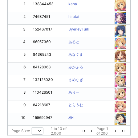
1
138844453
kana
2
74637451
hiratai
3
152467017
ByerleyTurk
4
96957360
あると
5
84369243
あなぐま
6
84128063
みかふろ
7
132125030
さめなぎ
8
110426501
ありー
9
84218667
とらうむ
10
155692947
柿生
1
to
10
of
Page
1
Page Size:
2,000
of
200