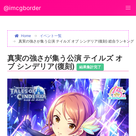
@imcgborder
Home
イベント一覧
真実の強さが集う公演 テイルズ オブ シンデリア(復刻) 総合ランキング
真実の強さが集う公演 テイルズ オ
ブ シンデリア(復刻)
結果集計完了