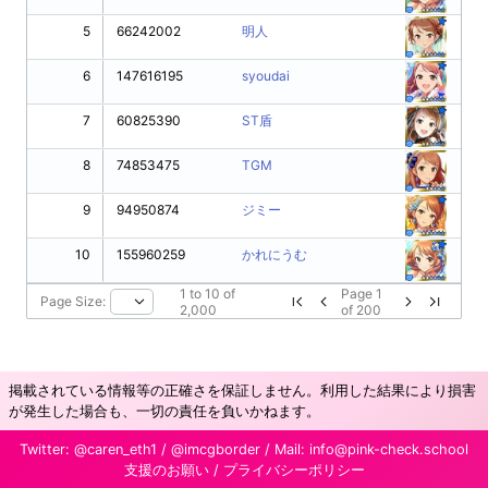
5
66242002
明人
6
147616195
syoudai
7
60825390
ST盾
8
74853475
TGM
9
94950874
ジミー
10
155960259
かれにうむ
1
to
10
of
Page
1
Page Size:
2,000
of
200
掲載されている情報等の正確さを保証しません。利用した結果により損害
が発生した場合も、一切の責任を負いかねます。
Twitter:
@caren_eth1
/
@imcgborder
/ Mail:
info@pink-check.school
支援のお願い
/
プライバシーポリシー