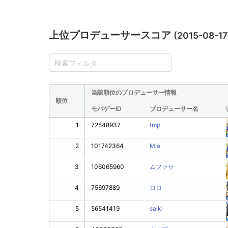
上位プロデューサースコア
(2015-08-1
当該順位のプロデューサー情報
順位
モバゲーID
プロデューサー名
1
72548937
tmp
2
101742364
Mie
3
106065960
ムファサ
4
75697889
ロロ
5
56541419
saiki