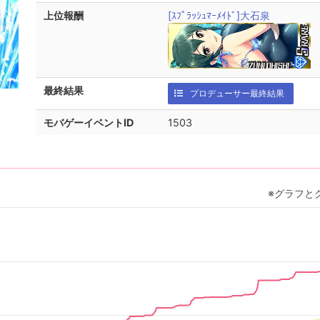
上位報酬
[ｽﾌﾟﾗｯｼｭﾏｰﾒｲﾄﾞ]大石泉
最終結果
プロデューサー最終結果
モバゲーイベントID
1503
※グラフと