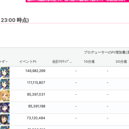
7 23:00 時点)
プロデューサーのPt増加量(
イベントPt
合計ｱｸﾃｨﾌﾞ時間(分/観測されたものからの推定値)
10分速
30分速
ﾘｰﾀﾞｰ
146,982,269
-
-
111,115,807
-
-
85,397,031
-
-
85,391,188
-
-
73,120,484
-
-