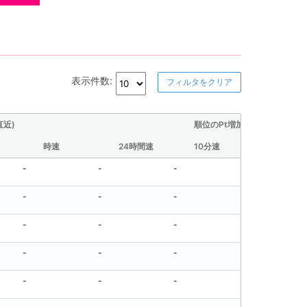
表示件数:
フィルタをクリア
直近)
順位のPt増加量(直近)
時速
24時間速
10分速
30分速
-
-
-
-
-
-
-
-
-
-
-
-
-
-
-
-
-
-
-
-