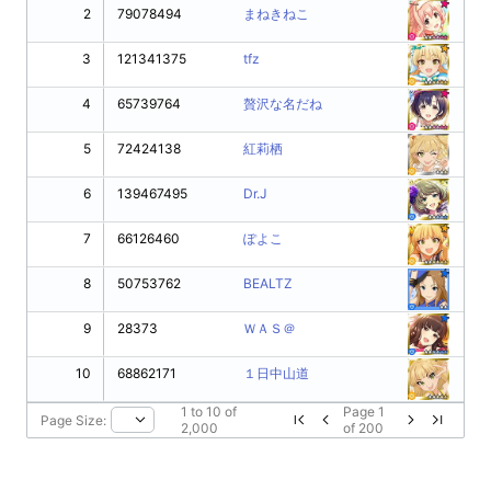
2
79078494
まねきねこ
3
121341375
tfz
4
65739764
贅沢な名だね
5
72424138
紅莉栖
6
139467495
Dr.J
7
66126460
ぽよこ
8
50753762
BEALTZ
9
28373
ＷＡＳ＠
10
68862171
１日中山道
1
to
10
of
Page
1
Page Size:
2,000
of
200