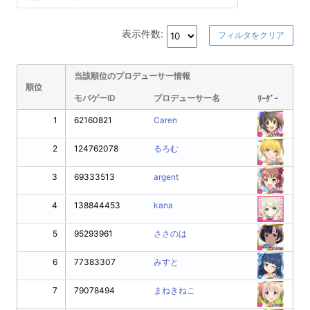
表示件数:
フィルタをクリア
当該順位のプロデューサー情報
順位
モバゲーID
プロデューサー名
ﾘｰﾀﾞｰ
1
62160821
Caren
2
124762078
るろむ
3
69333513
argent
4
138844453
kana
5
95293961
ささのは
6
77383307
みすと
7
79078494
まねきねこ