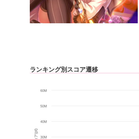
ランキング別スコア遷移
60M
50M
40M
スコア(pt)
30M