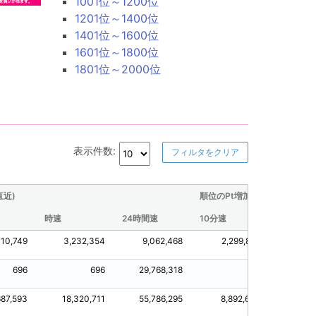
1001位～1200位
1201位～1400位
1401位～1600位
1601位～1800位
1801位～2000位
表示件数:
フィルタをクリア
直近)
順位のPt増加量(直近)
時速
24時間速
10分速
30分速
710,749
3,232,354
9,062,468
2,299,868
2,7
696
696
29,768,318
0
687,593
18,320,711
55,786,295
8,892,623
11,6