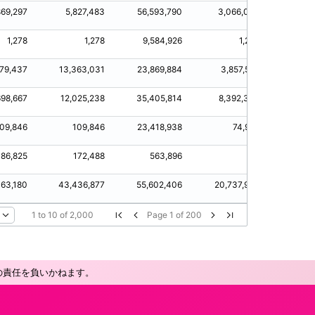
869,297
5,827,483
56,593,790
3,066,007
3,86
1,278
1,278
9,584,926
1,278
779,437
13,363,031
23,869,884
3,857,597
11,7
698,667
12,025,238
35,405,814
8,392,342
9,6
09,846
109,846
23,418,938
74,957
10
86,825
172,488
563,896
0
8
63,180
43,436,877
55,602,406
20,737,994
30,36
1
to
10
of
2,000
Page
1
of
200
の責任を負いかねます。