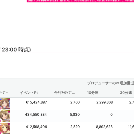
7 23:00 時点)
プロデューサーのPt増加量(
イベントPt
合計ｱｸﾃｨﾌﾞ時間(分/観測されたものからの推定値)
10分速
30分速
ﾘｰﾀﾞｰ
615,424,897
2,760
2,299,868
2,
434,550,884
5,830
0
412,598,406
2,820
8,892,623
11,