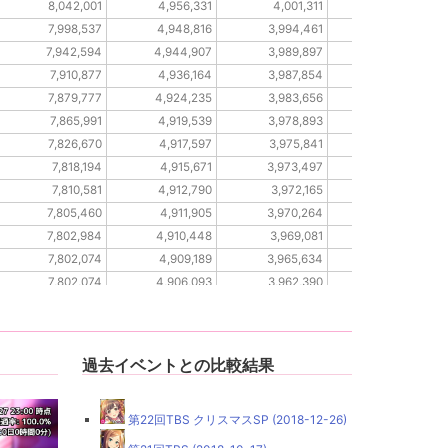
8,042,001
4,956,331
4,001,311
2,737,163
7,998,537
4,948,816
3,994,461
2,731,645
7,942,594
4,944,907
3,989,897
2,730,491
7,910,877
4,936,164
3,987,854
2,725,654
7,879,777
4,924,235
3,983,656
2,720,882
7,865,991
4,919,539
3,978,893
2,719,212
7,826,670
4,917,597
3,975,841
2,718,275
7,818,194
4,915,671
3,973,497
2,715,498
7,810,581
4,912,790
3,972,165
2,713,858
7,805,460
4,911,905
3,970,264
2,711,940
7,802,984
4,910,448
3,969,081
2,711,704
7,802,074
4,909,189
3,965,634
2,710,294
7,802,074
4,906,093
3,962,390
2,709,209
7,789,036
4,906,015
3,962,037
2,707,522
過去イベントとの比較結果
第22回TBS クリスマスSP (2018-12-26)