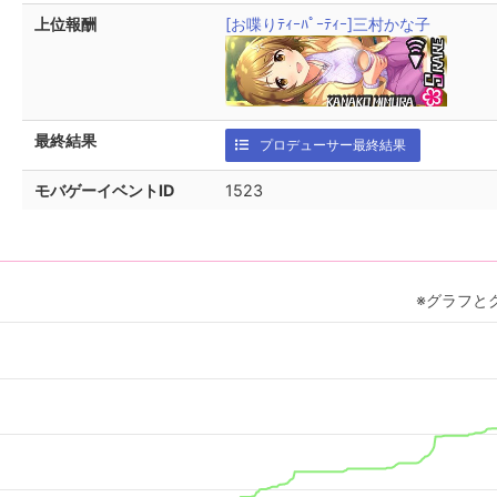
上位報酬
[お喋りﾃｨｰﾊﾟｰﾃｨｰ]三村かな子
最終結果
プロデューサー最終結果
モバゲーイベントID
1523
※グラフと