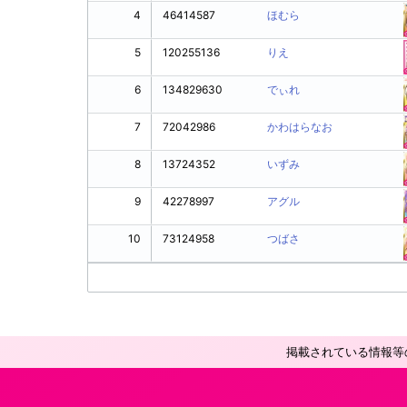
4
46414587
ほむら
5
120255136
りえ
6
134829630
でぃれ
7
72042986
かわはらなお
8
13724352
いずみ
9
42278997
アグル
10
73124958
つばさ
掲載されている情報等