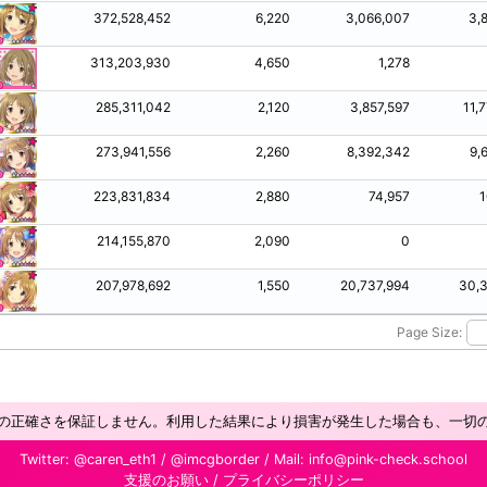
372,528,452
6,220
3,066,007
3,
313,203,930
4,650
1,278
285,311,042
2,120
3,857,597
11,
273,941,556
2,260
8,392,342
9,
223,831,834
2,880
74,957
1
214,155,870
2,090
0
207,978,692
1,550
20,737,994
30,3
Page Size:
の正確さを保証しません。利用した結果により損害が発生した場合も、一切
Twitter:
@caren_eth1
/
@imcgborder
/ Mail:
info@pink-check.school
支援のお願い
/
プライバシーポリシー