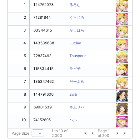
1
124762078
るろむ
2
71281844
うらじろ
3
63344615
かしはら
4
143539638
Luciae
5
72837492
Touspour
6
115334415
ラビ子
7
135347462
だーよめ
8
144791600
2wa
9
69001539
ネムリバ
10
74152895
ハル
1
to
10
of
Page
1
Page Size:
2,000
of
200