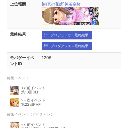
上位報酬
[純真の花嫁]神谷奈緒
最終結果
プロデューサー最終結果
プロダクション最終結果
モバゲーイベ
1206
ントID
前後イベント
<< 前イベント
第13回DLF
>> 次イベント
第22回PMF
前後イベント (アイチャレ)
<< 前イベント