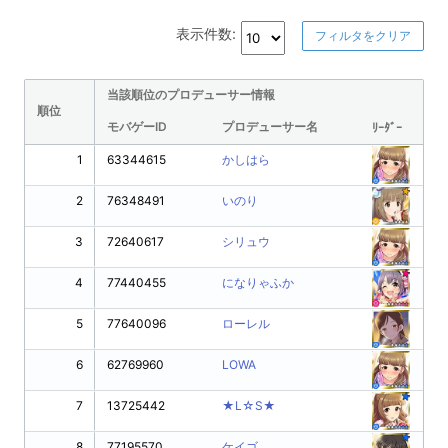
表示件数:
フィルタをクリア
当該順位のプロデューサー情報
順位
モバゲーID
プロデューサー名
ﾘｰﾀﾞｰ
1
63344615
かしはら
2
76348491
いのり
3
72640617
シリュウ
4
77440455
になりゃふか
5
77640096
ローレル
6
62769960
LOWA
7
13725442
★L☆S★
8
77195570
ケイゴ