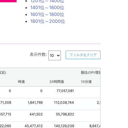
1201位～1400位
1401位～1600位
1601位～1800位
1801位～2000位
表示件数:
フィルタをクリア
直近)
順位のPt増加量(直近)
時速
24時間速
10分速
30分速
0
0
77,057,081
0
771,308
1,841,769
112,038,744
2,518
1,7
357,715
441,502
55,796,832
0
35
22,060
45,477,412
140,129,039
8,647,487
23,72