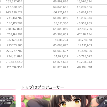
1
252,687,654
66,899,826
46,070,524
1
247,589,528
66,836,653
46,070,524
1
243,439,527
66,221,945
45,074,862
1
240,113,792
65,883,960
43,995,084
1
240,113,792
65,531,360
43,538,855
1
239,362,864
65,492,069
42,651,236
1
238,191,892
65,363,659
42,128,454
1
237,693,516
65,111,294
41,774,158
1
235,173,385
65,068,627
41,431,903
1
229,767,702
65,068,627
40,856,126
1
224,181,894
64,973,109
40,783,372
1
219,455,440
64,875,678
40,298,043
1
217,539,304
64,875,678
40,294,591
1
217,539,304
64,875,678
40,294,591
トップ10プロデューサー