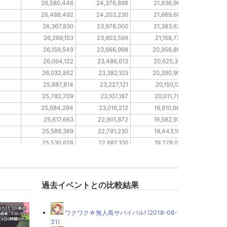
26,580,446
24,376,898
21,936,963
10,44
26,488,492
24,203,230
21,669,680
10,37
26,367,830
23,978,000
21,383,635
10,30
26,269,153
23,803,599
21,158,732
10,28
26,159,549
23,666,998
20,956,869
10,22
26,094,122
23,486,613
20,625,318
10,20
26,032,852
23,382,103
20,390,908
10,15
25,887,814
23,227,121
20,150,125
10,11
25,782,709
23,107,187
20,011,785
10,09
25,684,294
23,016,212
19,810,664
10,08
25,617,663
22,901,872
19,582,939
10,04
25,589,369
22,791,230
19,443,190
10,00
25,530,628
22,682,100
19,278,012
9,98
25,459,907
22,570,295
19,167,232
9,94
過去イベントとの比較結果
ワクワク☆無人島サバイバル! (2018-08-
31)