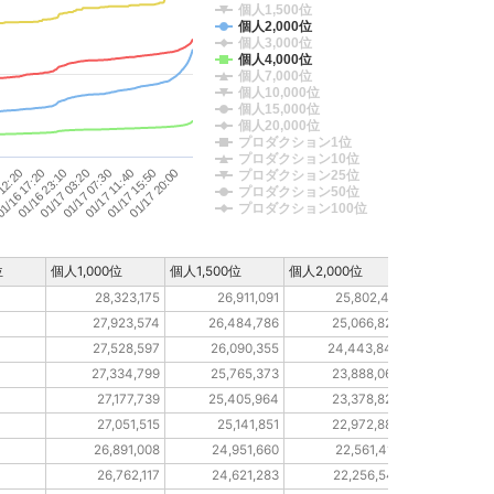
個人1,500位
個人2,000位
個人3,000位
個人4,000位
個人7,000位
個人10,000位
個人15,000位
個人20,000位
プロダクション1位
プロダクション10位
0
 12:20
1/16 17:20
01/16 23:10
01/17 03:20
01/17 07:30
01/17 11:40
01/17 15:50
01/17 20:00
プロダクション25位
プロダクション50位
プロダクション100位
位
個人1,000位
個人1,500位
個人2,000位
個人3,000位
28,323,175
26,911,091
25,802,411
11,58
27,923,574
26,484,786
25,066,827
11,37
27,528,597
26,090,355
24,443,840
11,14
27,334,799
25,765,373
23,888,068
10,94
27,177,739
25,405,964
23,378,823
10,84
27,051,515
25,141,851
22,972,889
10,69
26,891,008
24,951,660
22,561,418
10,60
26,762,117
24,621,283
22,256,541
10,54