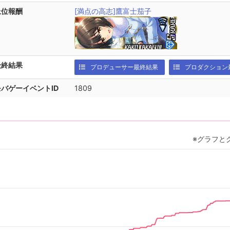
上位報酬
[満点の高志]鷹富士茄子
最終結果
プロデューサー最終結果
プロダクション
モバゲーイベントID
1809
※グラフと