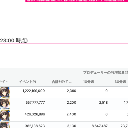
7 23:00 時点)
プロデューサーのPt増加量(
イベントPt
合計ｱｸﾃｨﾌﾞ時間(分/観測されたものからの推定値)
10分速
30分速
ﾘｰﾀﾞｰ
1,222,199,000
2,390
0
557,777,777
2,200
2,518
1,
426,026,896
2,400
0
382,138,623
3,130
8,647,487
23,7