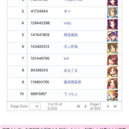
3
41724944
＠ｎ
4
129442398
voty
5
147441909
斯波義統
6
143920512
天ノ邪鬼
7
101446795
kei
8
84369243
あなぐま
9
116900765
藤原囲碁麿
10
69915957
てっちょ
1
to
10
of
Page
1
Page Size:
2,000
of
200