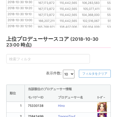
2018-10-30 19:30
2018-10-30 19:20
167,173,872
110,442,565
106,283,583
55,273
2018-10-30 19:20
2018-10-30 19:10
167,173,872
110,442,565
105,077,411
55,273
2018-10-30 19:10
2018-10-30 13:00
167,173,872
110,442,565
104,368,000
55,273
2018-10-30 13:00
2018-10-30 12:50
166,207,211
110,442,565
102,516,067
55,015
2018-10-30 12:50
2018-10-30 12:40
165,768,921
108,407,006
100,914,009
53,650
2018-10-30 12:40
2018-10-30 12:30
165,768,921
107,047,845
99,197,912
52,743
上位プロデューサースコア
2018-10-30 12:30
(2018-10-30
2018-10-30 12:20
165,768,921
103,867,689
98,198,940
52,743
23:00 時点)
2018-10-30 12:20
2018-10-30 12:10
165,768,921
102,989,712
98,198,940
52,743
2018-10-30 12:10
表示件数:
フィルタをクリア
当該順位のプロデューサー情報
順位
モバゲーID
プロデューサー名
ﾘｰﾀﾞｰ
1
75330138
Hino
2
75843499
TragosiTouf