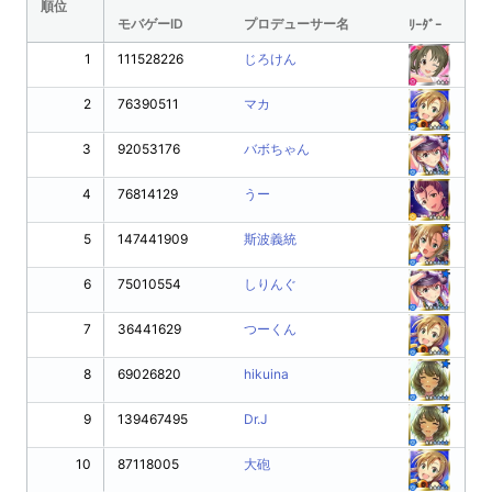
順位
モバゲーID
プロデューサー名
ﾘｰﾀﾞｰ
1
111528226
じろけん
2
76390511
マカ
3
92053176
バボちゃん
4
76814129
うー
5
147441909
斯波義統
6
75010554
しりんぐ
7
36441629
つーくん
8
69026820
hikuina
9
139467495
Dr.J
10
87118005
大砲